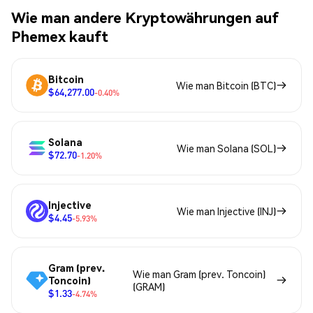
Wie man andere Kryptowährungen auf
Phemex kauft
Bitcoin
Wie man Bitcoin (BTC)
$64,277.00
-0.40%
Solana
Wie man Solana (SOL)
$72.70
-1.20%
Injective
Wie man Injective (INJ)
$4.45
-5.93%
Gram (prev.
Wie man Gram (prev. Toncoin)
Toncoin)
(GRAM)
$1.33
-4.74%