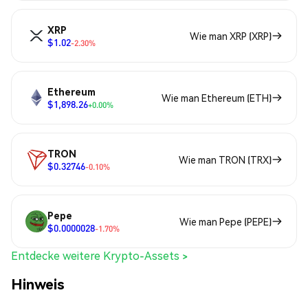
XRP
Wie man XRP (XRP)
$1.02
-2.30%
Ethereum
Wie man Ethereum (ETH)
$1,898.26
+0.00%
TRON
Wie man TRON (TRX)
$0.32746
-0.10%
Pepe
Wie man Pepe (PEPE)
$0.0000028
-1.70%
Entdecke weitere Krypto-Assets >
Hinweis