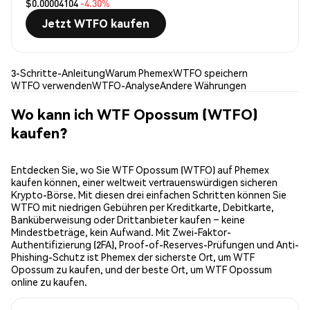
$0.00004104
-4.30%
Jetzt WTFO kaufen
3-Schritte-Anleitung
Warum Phemex
WTFO speichern
WTFO verwenden
WTFO-Analyse
Andere Währungen
Wo kann ich WTF Opossum (WTFO)
kaufen?
Entdecken Sie, wo Sie WTF Opossum (WTFO) auf Phemex
kaufen können, einer weltweit vertrauenswürdigen sicheren
Krypto-Börse. Mit diesen drei einfachen Schritten können Sie
WTFO mit niedrigen Gebühren per Kreditkarte, Debitkarte,
Banküberweisung oder Drittanbieter kaufen – keine
Mindestbeträge, kein Aufwand. Mit Zwei-Faktor-
Authentifizierung (2FA), Proof-of-Reserves-Prüfungen und Anti-
Phishing-Schutz ist Phemex der sicherste Ort, um WTF
Opossum zu kaufen, und der beste Ort, um WTF Opossum
online zu kaufen.