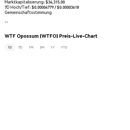
Marktkapitalisierung:
$34,315.00
7D Hoch/Tief: $
0.00004779
/ $
0.00003618
Gemeinschaftsstimmung
--
WTF Opossum (WTFO) Preis-Live-Chart
1D
7D
1M
3M
1Y
YTD