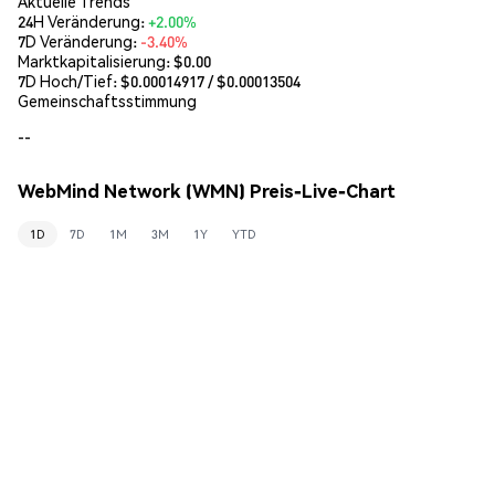
Aktuelle Trends
24H Veränderung:
+2.00%
7D Veränderung:
-3.40%
Marktkapitalisierung:
$0.00
7D Hoch/Tief: $
0.00014917
/ $
0.00013504
Gemeinschaftsstimmung
--
WebMind Network (WMN) Preis-Live-Chart
1D
7D
1M
3M
1Y
YTD