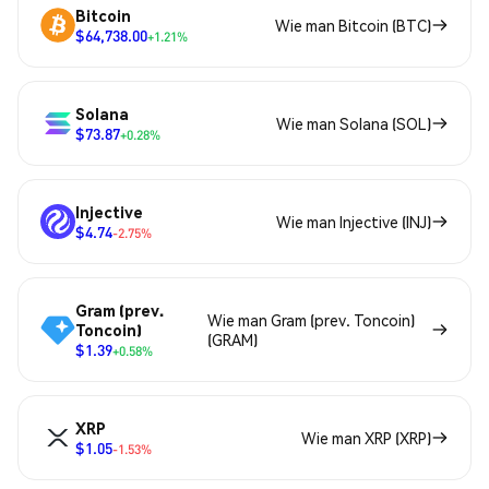
Bitcoin
Wie man Bitcoin (BTC)
$64,738.00
+1.21%
Solana
Wie man Solana (SOL)
$73.87
+0.28%
Injective
Wie man Injective (INJ)
$4.74
-2.75%
Gram (prev.
Wie man Gram (prev. Toncoin)
Toncoin)
(GRAM)
$1.39
+0.58%
XRP
Wie man XRP (XRP)
$1.05
-1.53%