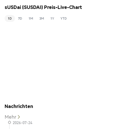
sUSDai (SUSDAI) Preis-Live-Chart
1D
7D
1M
3M
1Y
YTD
Nachrichten
Mehr
2026-07-24