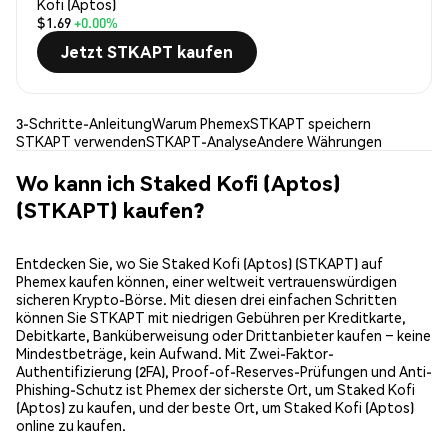
Kofi (Aptos)
$1.69
+0.00%
Jetzt STKAPT kaufen
3-Schritte-Anleitung
Warum Phemex
STKAPT speichern
STKAPT verwenden
STKAPT-Analyse
Andere Währungen
Wo kann ich Staked Kofi (Aptos)
(STKAPT) kaufen?
Entdecken Sie, wo Sie Staked Kofi (Aptos) (STKAPT) auf
Phemex kaufen können, einer weltweit vertrauenswürdigen
sicheren Krypto-Börse. Mit diesen drei einfachen Schritten
können Sie STKAPT mit niedrigen Gebühren per Kreditkarte,
Debitkarte, Banküberweisung oder Drittanbieter kaufen – keine
Mindestbeträge, kein Aufwand. Mit Zwei-Faktor-
Authentifizierung (2FA), Proof-of-Reserves-Prüfungen und Anti-
Phishing-Schutz ist Phemex der sicherste Ort, um Staked Kofi
(Aptos) zu kaufen, und der beste Ort, um Staked Kofi (Aptos)
online zu kaufen.