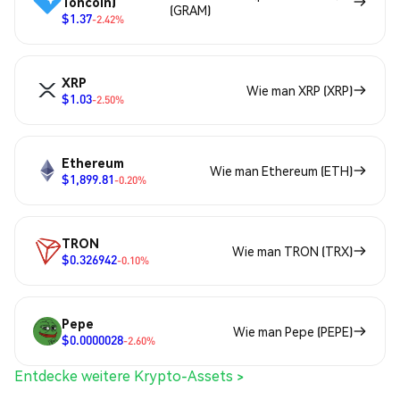
Toncoin)
(GRAM)
$1.37
-2.42%
XRP
Wie man XRP (XRP)
$1.03
-2.50%
Ethereum
Wie man Ethereum (ETH)
$1,899.81
-0.20%
TRON
Wie man TRON (TRX)
$0.326942
-0.10%
Pepe
Wie man Pepe (PEPE)
$0.0000028
-2.60%
Entdecke weitere Krypto-Assets >