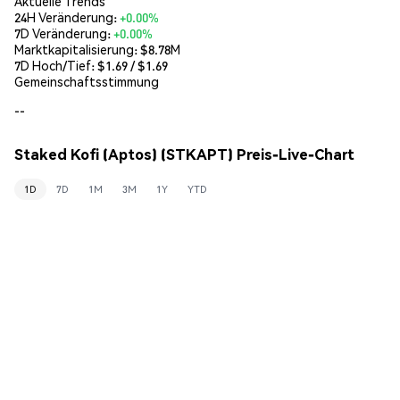
Aktuelle Trends
24H Veränderung:
+0.00%
7D Veränderung:
+0.00%
Marktkapitalisierung:
$8.78M
7D Hoch/Tief: $
1.69
/ $
1.69
Gemeinschaftsstimmung
--
Staked Kofi (Aptos) (STKAPT) Preis-Live-Chart
1D
7D
1M
3M
1Y
YTD