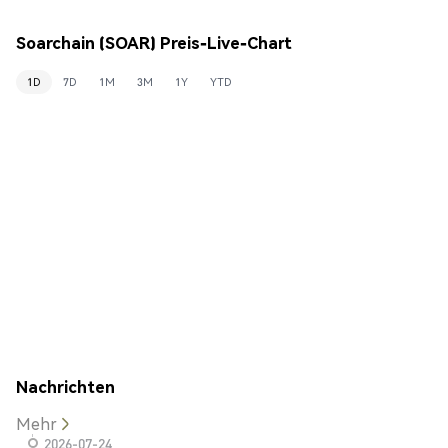
Soarchain (SOAR) Preis-Live-Chart
1D
7D
1M
3M
1Y
YTD
Nachrichten
Mehr
2026-07-24