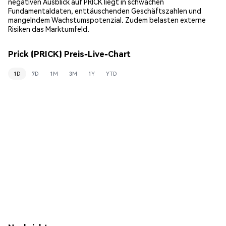
negativen Ausblick auf PRICK liegt in schwachen
Fundamentaldaten, enttäuschenden Geschäftszahlen und
mangelndem Wachstumspotenzial. Zudem belasten externe
Risiken das Marktumfeld.
Prick (PRICK) Preis-Live-Chart
1D
7D
1M
3M
1Y
YTD