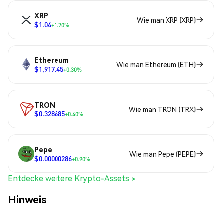
XRP
Wie man XRP (XRP)
$1.04
+1.70%
Ethereum
Wie man Ethereum (ETH)
$1,917.45
+0.30%
TRON
Wie man TRON (TRX)
$0.328685
+0.40%
Pepe
Wie man Pepe (PEPE)
$0.00000286
+0.90%
Entdecke weitere Krypto-Assets >
Hinweis