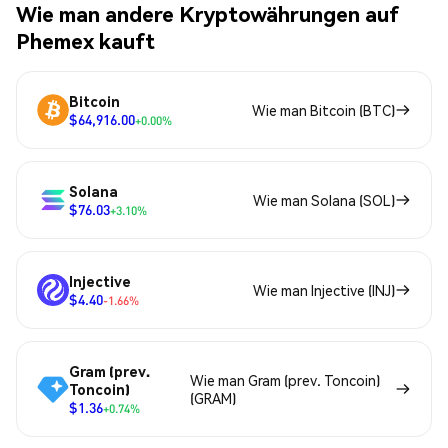
Wie man andere Kryptowährungen auf
Phemex kauft
Bitcoin
Wie man Bitcoin (BTC)
$64,916.00
+0.00%
Solana
Wie man Solana (SOL)
$76.03
+3.10%
Injective
Wie man Injective (INJ)
$4.40
-1.66%
Gram (prev.
Wie man Gram (prev. Toncoin)
Toncoin)
(GRAM)
$1.36
+0.74%