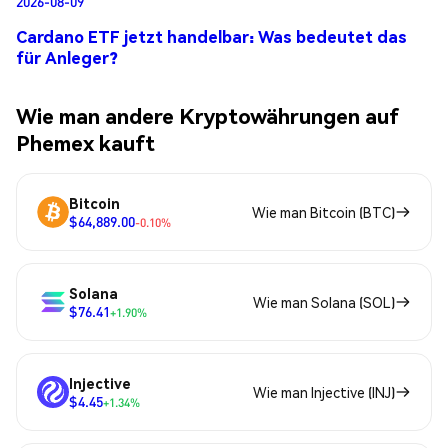
2026-08-09
Cardano ETF jetzt handelbar: Was bedeutet das
für Anleger?
Wie man andere Kryptowährungen auf
Phemex kauft
Bitcoin
Wie man Bitcoin (BTC)
$64,889.00
-0.10%
Solana
Wie man Solana (SOL)
$76.41
+1.90%
Injective
Wie man Injective (INJ)
$4.45
+1.34%