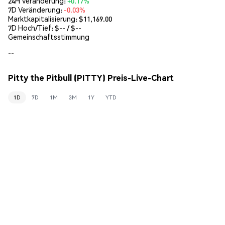
24H Veränderung:
+0.17%
7D Veränderung:
-0.03%
Marktkapitalisierung:
$11,169.00
7D Hoch/Tief: $
--
/ $
--
Gemeinschaftsstimmung
--
Pitty the Pitbull (PITTY) Preis-Live-Chart
1D
7D
1M
3M
1Y
YTD