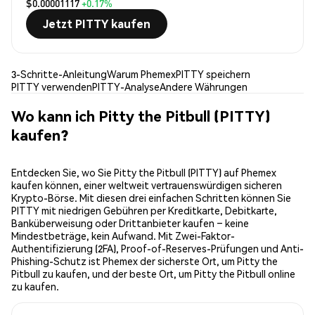
$0.00001117
+0.17%
Jetzt PITTY kaufen
3-Schritte-Anleitung
Warum Phemex
PITTY speichern
PITTY verwenden
PITTY-Analyse
Andere Währungen
Wo kann ich Pitty the Pitbull (PITTY)
kaufen?
Entdecken Sie, wo Sie Pitty the Pitbull (PITTY) auf Phemex
kaufen können, einer weltweit vertrauenswürdigen sicheren
Krypto-Börse. Mit diesen drei einfachen Schritten können Sie
PITTY mit niedrigen Gebühren per Kreditkarte, Debitkarte,
Banküberweisung oder Drittanbieter kaufen – keine
Mindestbeträge, kein Aufwand. Mit Zwei-Faktor-
Authentifizierung (2FA), Proof-of-Reserves-Prüfungen und Anti-
Phishing-Schutz ist Phemex der sicherste Ort, um Pitty the
Pitbull zu kaufen, und der beste Ort, um Pitty the Pitbull online
zu kaufen.