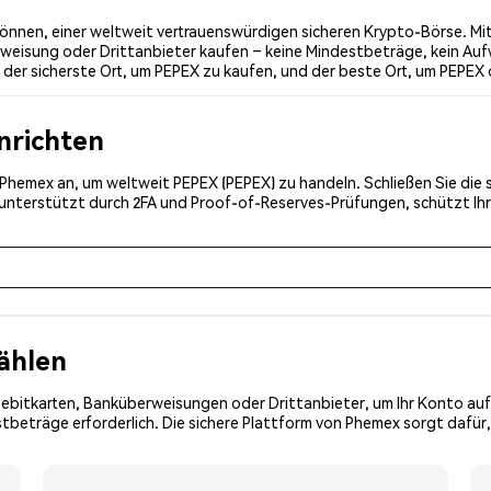
nnen, einer weltweit vertrauenswürdigen sicheren Krypto-Börse. Mit
weisung oder Drittanbieter kaufen – keine Mindestbeträge, kein Auf
er sicherste Ort, um PEPEX zu kaufen, und der beste Ort, um PEPEX o
inrichten
ei Phemex an, um weltweit PEPEX (PEPEX) zu handeln. Schließen Sie die
, unterstützt durch 2FA und Proof-of-Reserves-Prüfungen, schützt Ih
ählen
Debitkarten, Banküberweisungen oder Drittanbieter, um Ihr Konto auf
beträge erforderlich. Die sichere Plattform von Phemex sorgt dafür,