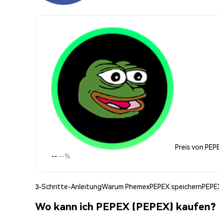
Preis von PEP
--
--%
3-Schritte-Anleitung
Warum Phemex
PEPEX speichern
PEPE
Wo kann ich PEPEX (PEPEX) kaufen?