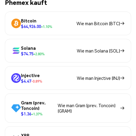
Phemex kauft
Bitcoin
Wie man Bitcoin (BTC)
$64,926.00
+1.10%
Solana
Wie man Solana (SOL)
$74.75
+2.80%
Injective
Wie man Injective (INJ)
$4.47
-0.89%
Gram (prev.
Wie man Gram (prev. Toncoin)
Toncoin)
(GRAM)
$1.36
+1.37%
XRP