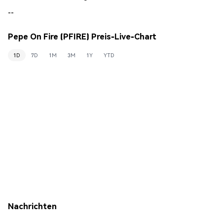
--
Pepe On Fire (PFIRE) Preis-Live-Chart
1D
7D
1M
3M
1Y
YTD
Nachrichten