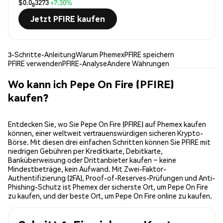
$0.0
3273
+7.30%
8
Jetzt PFIRE kaufen
3-Schritte-Anleitung
Warum Phemex
PFIRE speichern
PFIRE verwenden
PFIRE-Analyse
Andere Währungen
Wo kann ich Pepe On Fire (PFIRE)
kaufen?
Entdecken Sie, wo Sie Pepe On Fire (PFIRE) auf Phemex kaufen
können, einer weltweit vertrauenswürdigen sicheren Krypto-
Börse. Mit diesen drei einfachen Schritten können Sie PFIRE mit
niedrigen Gebühren per Kreditkarte, Debitkarte,
Banküberweisung oder Drittanbieter kaufen – keine
Mindestbeträge, kein Aufwand. Mit Zwei-Faktor-
Authentifizierung (2FA), Proof-of-Reserves-Prüfungen und Anti-
Phishing-Schutz ist Phemex der sicherste Ort, um Pepe On Fire
zu kaufen, und der beste Ort, um Pepe On Fire online zu kaufen.