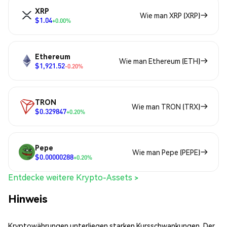
XRP
Wie man XRP (XRP)
$1.04
+0.00%
Ethereum
Wie man Ethereum (ETH)
$1,921.52
-0.20%
TRON
Wie man TRON (TRX)
$0.329847
+0.20%
Pepe
Wie man Pepe (PEPE)
$0.00000288
+0.20%
Entdecke weitere Krypto-Assets >
Hinweis
Kryptowährungen unterliegen starken Kursschwankungen. Der