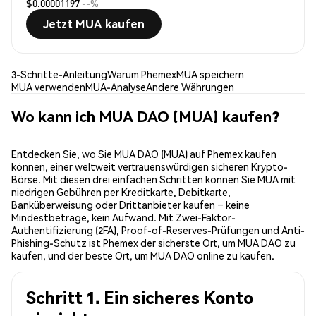
$0.00001197
--%
Jetzt MUA kaufen
3-Schritte-Anleitung
Warum Phemex
MUA speichern
MUA verwenden
MUA-Analyse
Andere Währungen
Wo kann ich MUA DAO (MUA) kaufen?
Entdecken Sie, wo Sie MUA DAO (MUA) auf Phemex kaufen
können, einer weltweit vertrauenswürdigen sicheren Krypto-
Börse. Mit diesen drei einfachen Schritten können Sie MUA mit
niedrigen Gebühren per Kreditkarte, Debitkarte,
Banküberweisung oder Drittanbieter kaufen – keine
Mindestbeträge, kein Aufwand. Mit Zwei-Faktor-
Authentifizierung (2FA), Proof-of-Reserves-Prüfungen und Anti-
Phishing-Schutz ist Phemex der sicherste Ort, um MUA DAO zu
kaufen, und der beste Ort, um MUA DAO online zu kaufen.
Schritt 1. Ein sicheres Konto