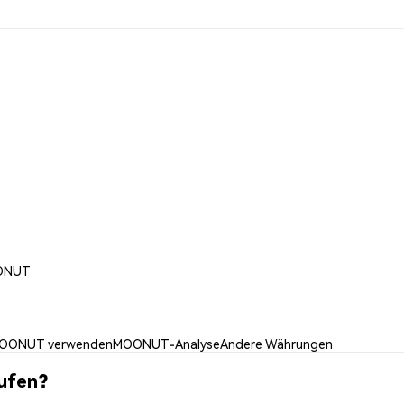
OONUT
OONUT verwenden
MOONUT-Analyse
Andere Währungen
ufen?