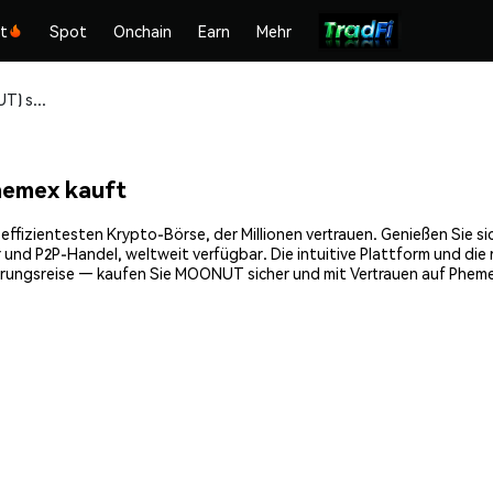
kt
Spot
Onchain
Earn
Mehr
MOONUT (MOONUT) sicher kaufen und speichern
emex kauft
zientesten Krypto-Börse, der Millionen vertrauen. Genießen Sie sic
 und P2P-Handel, weltweit verfügbar. Die intuitive Plattform und di
rungsreise — kaufen Sie MOONUT sicher und mit Vertrauen auf Phem