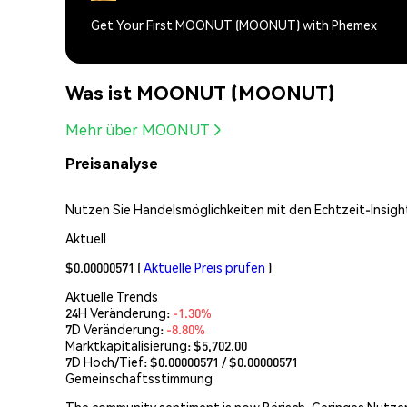
Get Your First MOONUT (MOONUT) with Phemex
Was ist MOONUT (MOONUT)
Mehr über MOONUT
Preisanalyse
Nutzen Sie Handelsmöglichkeiten mit den Echtzeit-Insight
Aktuell
$0.00000571
(
Aktuelle Preis prüfen
)
Aktuelle Trends
24H Veränderung:
-1.30%
7D Veränderung:
-8.80%
Marktkapitalisierung:
$5,702.00
7D Hoch/Tief: $
0.00000571
/ $
0.00000571
Gemeinschaftsstimmung
The community sentiment is now Bärisch. Geringes Nutz