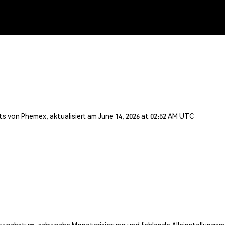
s von Phemex, aktualisiert am June 14, 2026 at 02:52 AM UTC
erwachstum, schwache Monetarisierung und fehlende Alleinstellung