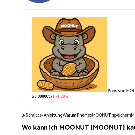
Preis von M
$0.00000571
-1.30%
3-Schritte-Anleitung
Warum Phemex
MOONUT speichern
M
Wo kann ich MOONUT (MOONUT) ka