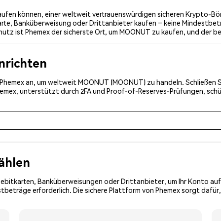
n können, einer weltweit vertrauenswürdigen sicheren Krypto-Börse
rte, Banküberweisung oder Drittanbieter kaufen – keine Mindestbetr
chutz ist Phemex der sicherste Ort, um MOONUT zu kaufen, und der b
inrichten
bei Phemex an, um weltweit MOONUT (MOONUT) zu handeln. Schließen Si
Phemex, unterstützt durch 2FA und Proof-of-Reserves-Prüfungen, schü
ählen
Debitkarten, Banküberweisungen oder Drittanbieter, um Ihr Konto auf
tbeträge erforderlich. Die sichere Plattform von Phemex sorgt dafür