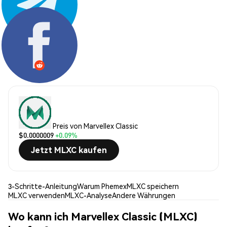
Teilen:
Preis von Marvellex Classic
$0.0000009
+0.09%
Jetzt MLXC kaufen
3-Schritte-Anleitung
Warum Phemex
MLXC speichern
MLXC verwenden
MLXC-Analyse
Andere Währungen
Wo kann ich Marvellex Classic (MLXC)