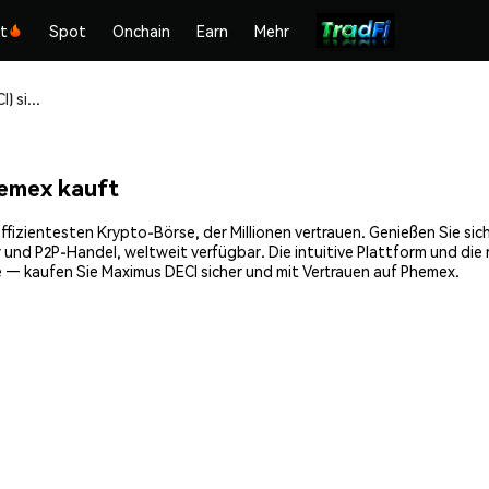
kt
Spot
Onchain
Earn
Mehr
Maximus DECI (DECI) sicher kaufen und speichern
emex kauft
fizientesten Krypto-Börse, der Millionen vertrauen. Genießen Sie si
 und P2P-Handel, weltweit verfügbar. Die intuitive Plattform und di
 — kaufen Sie Maximus DECI sicher und mit Vertrauen auf Phemex.