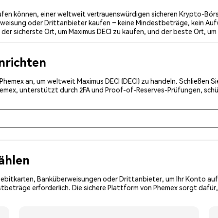
fen können, einer weltweit vertrauenswürdigen sicheren Krypto-Börse
weisung oder Drittanbieter kaufen – keine Mindestbeträge, kein Auf
er sicherste Ort, um Maximus DECI zu kaufen, und der beste Ort, um
inrichten
i Phemex an, um weltweit Maximus DECI (DECI) zu handeln. Schließen Si
Phemex, unterstützt durch 2FA und Proof-of-Reserves-Prüfungen, schü
ählen
Debitkarten, Banküberweisungen oder Drittanbieter, um Ihr Konto auf
beträge erforderlich. Die sichere Plattform von Phemex sorgt dafür, 