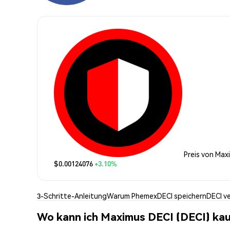
Preis von Max
$0.00124076
+3.10%
3-Schritte-Anleitung
Warum Phemex
DECI speichern
DECI v
Wo kann ich Maximus DECI (DECI) ka