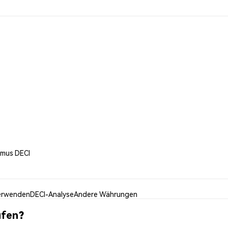
imus DECI
erwenden
DECI-Analyse
Andere Währungen
ufen?