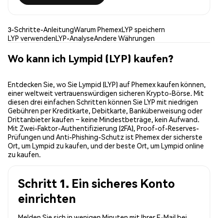
3-Schritte-Anleitung
Warum Phemex
LYP speichern
LYP verwenden
LYP-Analyse
Andere Währungen
Wo kann ich Lympid (LYP) kaufen?
Entdecken Sie, wo Sie Lympid (LYP) auf Phemex kaufen können,
einer weltweit vertrauenswürdigen sicheren Krypto-Börse. Mit
diesen drei einfachen Schritten können Sie LYP mit niedrigen
Gebühren per Kreditkarte, Debitkarte, Banküberweisung oder
Drittanbieter kaufen – keine Mindestbeträge, kein Aufwand.
Mit Zwei-Faktor-Authentifizierung (2FA), Proof-of-Reserves-
Prüfungen und Anti-Phishing-Schutz ist Phemex der sicherste
Ort, um Lympid zu kaufen, und der beste Ort, um Lympid online
zu kaufen.
Schritt 1. Ein sicheres Konto
einrichten
Melden Sie sich in wenigen Minuten mit Ihrer E-Mail bei