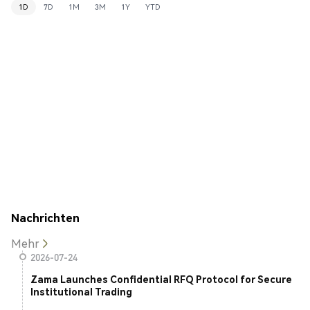
1D
7D
1M
3M
1Y
YTD
Nachrichten
Mehr
2026-07-24
Zama Launches Confidential RFQ Protocol for Secure
Institutional Trading