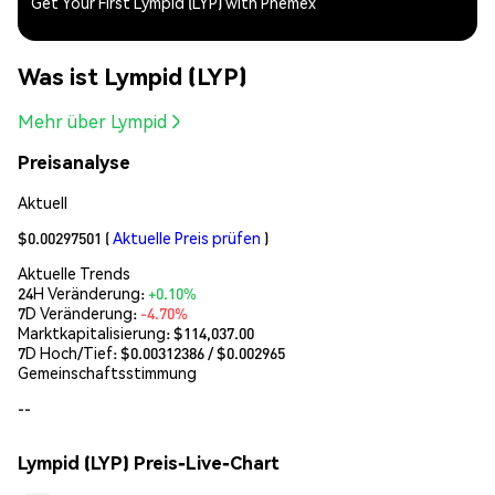
Get Your First Lympid (LYP) with Phemex
Was ist Lympid (LYP)
Mehr über Lympid
Preisanalyse
Aktuell
$0.00297501
(
Aktuelle Preis prüfen
)
Aktuelle Trends
24H Veränderung:
+0.10%
7D Veränderung:
-4.70%
Marktkapitalisierung:
$114,037.00
7D Hoch/Tief: $
0.00312386
/ $
0.002965
Gemeinschaftsstimmung
--
Lympid (LYP) Preis-Live-Chart