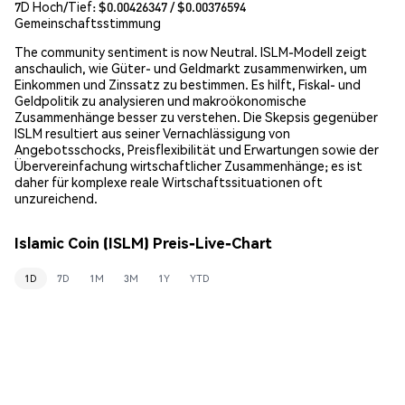
7D Hoch/Tief: $
0.00426347
/ $
0.00376594
Gemeinschaftsstimmung
The community sentiment is now Neutral. ISLM-Modell zeigt
anschaulich, wie Güter- und Geldmarkt zusammenwirken, um
Einkommen und Zinssatz zu bestimmen. Es hilft, Fiskal- und
Geldpolitik zu analysieren und makroökonomische
Zusammenhänge besser zu verstehen. Die Skepsis gegenüber
ISLM resultiert aus seiner Vernachlässigung von
Angebotsschocks, Preisflexibilität und Erwartungen sowie der
Übervereinfachung wirtschaftlicher Zusammenhänge; es ist
daher für komplexe reale Wirtschaftssituationen oft
unzureichend.
Islamic Coin (ISLM) Preis-Live-Chart
1D
7D
1M
3M
1Y
YTD