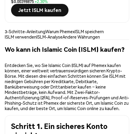
$0.00398875
+2.30%
Jetzt ISLM kaufen
3-Schritte-Anleitung
Warum Phemex
ISLM speichern
ISLM verwenden
ISLM-Analyse
Andere Währungen
Wo kann ich Islamic Coin (ISLM) kaufen?
Entdecken Sie, wo Sie Islamic Coin (ISLM) auf Phemex kaufen
können, einer weltweit vertrauenswürdigen sicheren Krypto-
Börse. Mit diesen drei einfachen Schritten können Sie ISLM mit
niedrigen Gebühren per Kreditkarte, Debitkarte,
Banküberweisung oder Drittanbieter kaufen – keine
Mindestbeträge, kein Aufwand. Mit Zwei-Faktor-
Authentifizierung (2FA), Proof-of-Reserves-Prüfungen und Anti-
Phishing-Schutz ist Phemex der sicherste Ort, um Islamic Coin zu
kaufen, und der beste Ort, um Islamic Coin online zu kaufen.
Schritt 1. Ein sicheres Konto