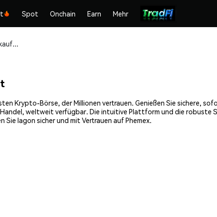
kt
Spot
Onchain
Earn
Mehr
Iagon (IAG) sicher kaufen und speichern
t
sten Krypto-Börse, der Millionen vertrauen. Genießen Sie sichere, so
andel, weltweit verfügbar. Die intuitive Plattform und die robuste
 Sie Iagon sicher und mit Vertrauen auf Phemex.