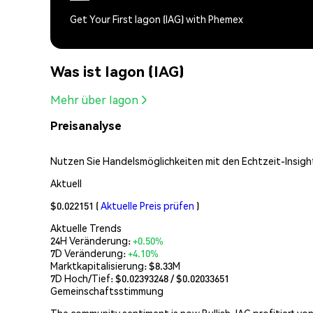
Get Your First Iagon (IAG) with Phemex
Was ist Iagon (IAG)
Mehr über Iagon
Preisanalyse
Nutzen Sie Handelsmöglichkeiten mit den Echtzeit-Insight
Aktuell
$0.022151
(
Aktuelle Preis prüfen
)
Aktuelle Trends
24H Veränderung:
+0.50%
7D Veränderung:
+4.10%
Marktkapitalisierung:
$8.33M
7D Hoch/Tief: $
0.02393248
/ $
0.02033651
Gemeinschaftsstimmung
The community sentiment is now Bullish. IAG profitiert vo