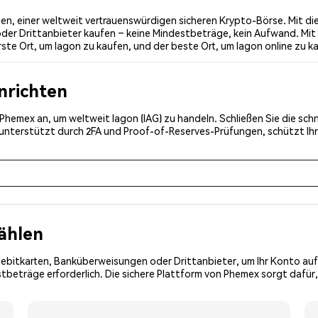
en, einer weltweit vertrauenswürdigen sicheren Krypto-Börse. Mit die
der Drittanbieter kaufen – keine Mindestbeträge, kein Aufwand. Mit 
ste Ort, um Iagon zu kaufen, und der beste Ort, um Iagon online zu k
inrichten
i Phemex an, um weltweit Iagon (IAG) zu handeln. Schließen Sie die sc
, unterstützt durch 2FA und Proof-of-Reserves-Prüfungen, schützt Ih
ählen
Debitkarten, Banküberweisungen oder Drittanbieter, um Ihr Konto auf
beträge erforderlich. Die sichere Plattform von Phemex sorgt dafür, 