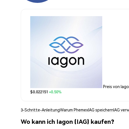
Preis von Iag
$0.022151
+0.50%
3-Schritte-Anleitung
Warum Phemex
IAG speichern
IAG ver
Wo kann ich Iagon (IAG) kaufen?