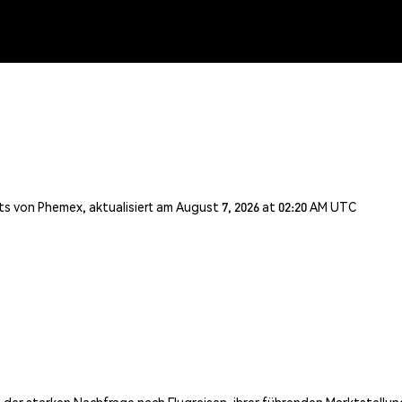
s von Phemex, aktualisiert am August 7, 2026 at 02:20 AM UTC
n der starken Nachfrage nach Flugreisen, ihrer führenden Marktstellu