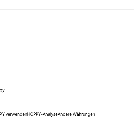
ppy
PY verwenden
HOPPY-Analyse
Andere Währungen