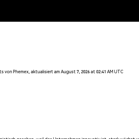
s von Phemex, aktualisiert am August 7, 2026 at 02:41 AM UTC
mistisch gesehen, weil das Unternehmen innovativ ist, stark wächst 