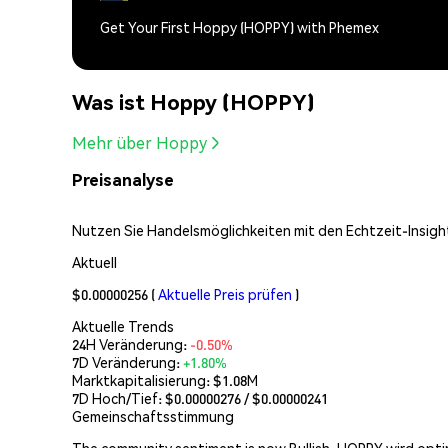
Get Your First Hoppy (HOPPY) with Phemex
Was ist Hoppy (HOPPY)
Mehr über Hoppy
Preisanalyse
Nutzen Sie Handelsmöglichkeiten mit den Echtzeit-Insight
Aktuell
$0.00000256
(
Aktuelle Preis prüfen
)
Aktuelle Trends
24H Veränderung:
-0.50%
7D Veränderung:
+1.80%
Marktkapitalisierung:
$1.08M
7D Hoch/Tief: $
0.00000276
/ $
0.00000241
Gemeinschaftsstimmung
The community sentiment is now Bullish. HOPPY wird opti