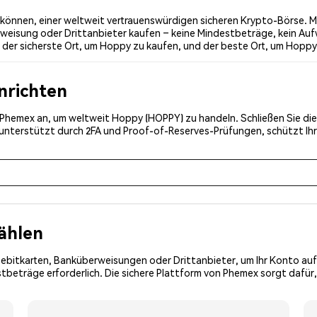
önnen, einer weltweit vertrauenswürdigen sicheren Krypto-Börse. Mi
weisung oder Drittanbieter kaufen – keine Mindestbeträge, kein Auf
der sicherste Ort, um Hoppy zu kaufen, und der beste Ort, um Hoppy 
inrichten
ei Phemex an, um weltweit Hoppy (HOPPY) zu handeln. Schließen Sie di
, unterstützt durch 2FA und Proof-of-Reserves-Prüfungen, schützt Ih
ählen
Debitkarten, Banküberweisungen oder Drittanbieter, um Ihr Konto auf
tbeträge erforderlich. Die sichere Plattform von Phemex sorgt dafür,