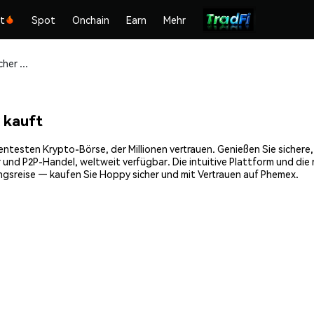
kt
Spot
Onchain
Earn
Mehr
Hoppy (HOPPY) sicher kaufen und speichern
 kauft
ntesten Krypto-Börse, der Millionen vertrauen. Genießen Sie sichere
 und P2P-Handel, weltweit verfügbar. Die intuitive Plattform und di
gsreise — kaufen Sie Hoppy sicher und mit Vertrauen auf Phemex.