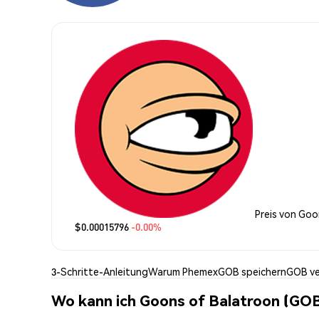
Preis von Goo
$0.00015796
-0.00%
3-Schritte-Anleitung
Warum Phemex
GOB speichern
GOB v
Wo kann ich Goons of Balatroon (GO