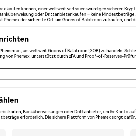
ex kaufen können, einer weltweit vertrauenswürdigen sicheren Krypto
 Banküberweisung oder Drittanbieter kaufen – keine Mindestbeträge, 
t Phemex der sicherste Ort, um Goons of Balatroon zu kaufen, und de
inrichten
ei Phemex an, um weltweit Goons of Balatroon (GOB) zu handeln. Schlie
erung von Phemex, unterstützt durch 2FA und Proof-of-Reserves-Prüf
ählen
Debitkarten, Banküberweisungen oder Drittanbieter, um Ihr Konto auf
tbeträge erforderlich. Die sichere Plattform von Phemex sorgt dafür,