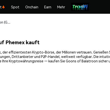
kt
Spot
Onchain
Earn
Mehr
Goons of Balatroon (GOB) sicher kaufen und speichern
uf Phemex kauft
er effizientesten Krypto-Börse, der Millionen vertrauen. Genießen Si
gen, Drittanbieter und P2P-Handel, weltweit verfügbar. Die intuiti
 Ihre Kryptowährungsreise — kaufen Sie Goons of Balatroon sicher u