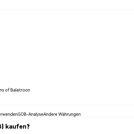
ns of Balatroon
erwenden
GOB-Analyse
Andere Währungen
B) kaufen?