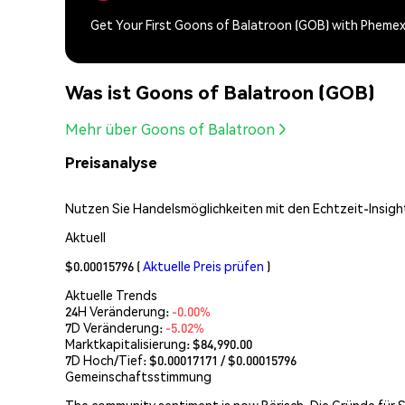
Get Your First Goons of Balatroon (GOB) with Pheme
Was ist Goons of Balatroon (GOB)
Mehr über Goons of Balatroon
Preisanalyse
Nutzen Sie Handelsmöglichkeiten mit den Echtzeit-Insight
Aktuell
$0.00015796
(
Aktuelle Preis prüfen
)
Aktuelle Trends
24H Veränderung:
-0.00%
7D Veränderung:
-5.02%
Marktkapitalisierung:
$84,990.00
7D Hoch/Tief: $
0.00017171
/ $
0.00015796
Gemeinschaftsstimmung
The community sentiment is now Bärisch. Die Gründe für