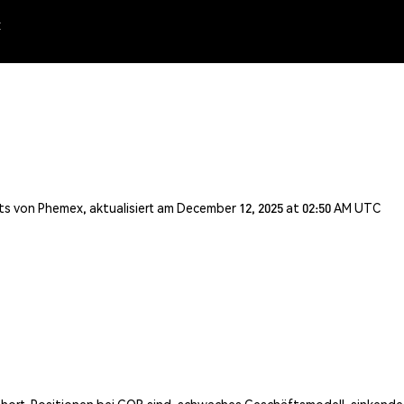
x
s von Phemex, aktualisiert am December 12, 2025 at 02:50 AM UTC
 Short-Positionen bei GOB sind: schwaches Geschäftsmodell, sinkend