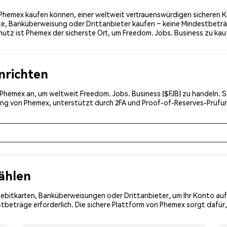
 Phemex kaufen können, einer weltweit vertrauenswürdigen sicheren K
rte, Banküberweisung oder Drittanbieter kaufen – keine Mindestbetr
utz ist Phemex der sicherste Ort, um Freedom. Jobs. Business zu kau
inrichten
i Phemex an, um weltweit Freedom. Jobs. Business ($FJB) zu handeln. S
erung von Phemex, unterstützt durch 2FA und Proof-of-Reserves-Prüf
ählen
Debitkarten, Banküberweisungen oder Drittanbieter, um Ihr Konto auf
beträge erforderlich. Die sichere Plattform von Phemex sorgt dafür, 