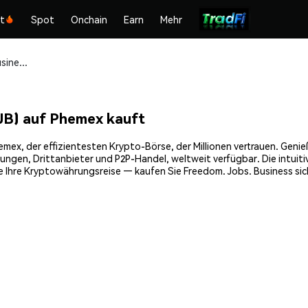
kt
Spot
Onchain
Earn
Mehr
Freedom. Jobs. Business ($FJB) sicher kaufen und speichern
JB) auf Phemex kauft
mex, der effizientesten Krypto-Börse, der Millionen vertrauen. Genieße
gen, Drittanbieter und P2P-Handel, weltweit verfügbar. Die intuiti
e Ihre Kryptowährungsreise — kaufen Sie Freedom. Jobs. Business sic