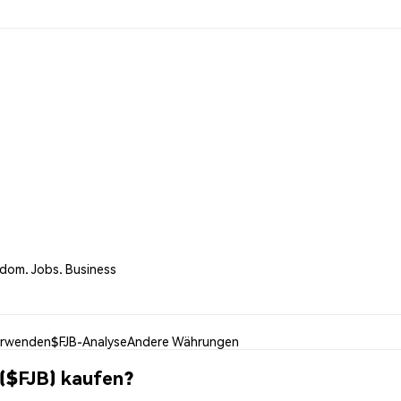
edom. Jobs. Business
erwenden
$FJB-Analyse
Andere Währungen
 ($FJB) kaufen?