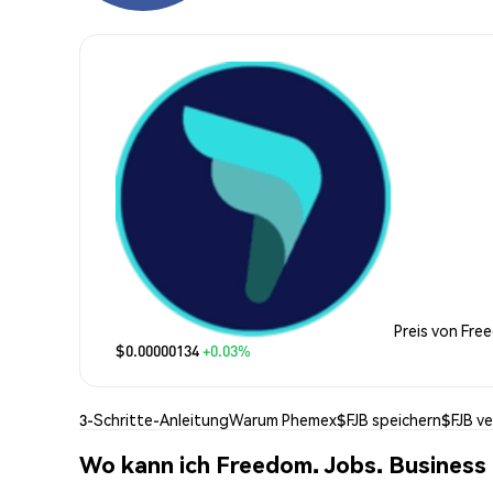
Preis von Fre
$0.00000134
+0.03%
3-Schritte-Anleitung
Warum Phemex
$FJB speichern
$FJB v
Wo kann ich Freedom. Jobs. Business