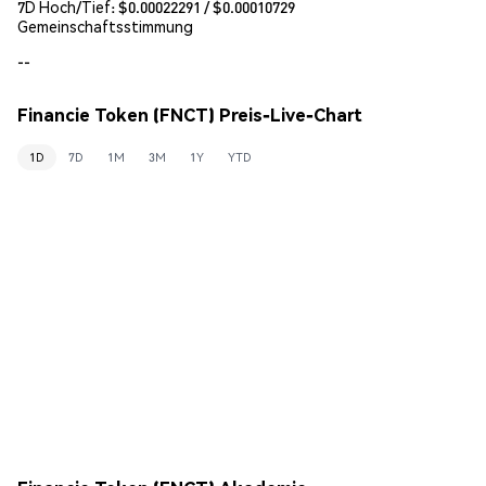
7D Hoch/Tief: $
0.00022291
/ $
0.00010729
Gemeinschaftsstimmung
--
Financie Token (FNCT) Preis-Live-Chart
1D
7D
1M
3M
1Y
YTD