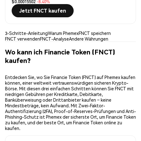
$0.00015502
-8.40%
Jetzt FNCT kaufen
3-Schritte-Anleitung
Warum Phemex
FNCT speichern
FNCT verwenden
FNCT-Analyse
Andere Währungen
Wo kann ich Financie Token (FNCT)
kaufen?
Entdecken Sie, wo Sie Financie Token (FNCT) auf Phemex kaufen
können, einer weltweit vertrauenswürdigen sicheren Krypto-
Börse. Mit diesen drei einfachen Schritten können Sie FNCT mit
niedrigen Gebühren per Kreditkarte, Debitkarte,
Banküberweisung oder Drittanbieter kaufen – keine
Mindestbeträge, kein Aufwand. Mit Zwei-Faktor-
Authentifizierung (2FA), Proof-of-Reserves-Prüfungen und Anti-
Phishing-Schutz ist Phemex der sicherste Ort, um Financie Token
zu kaufen, und der beste Ort, um Financie Token online zu
kaufen.