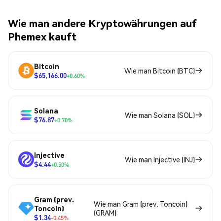
Wie man andere Kryptowährungen auf
Phemex kauft
Bitcoin
Wie man Bitcoin (BTC)
$65,166.00
+0.60%
Solana
Wie man Solana (SOL)
$76.87
+0.70%
Injective
Wie man Injective (INJ)
$4.44
+0.50%
Gram (prev.
Wie man Gram (prev. Toncoin)
Toncoin)
(GRAM)
$1.34
-0.45%