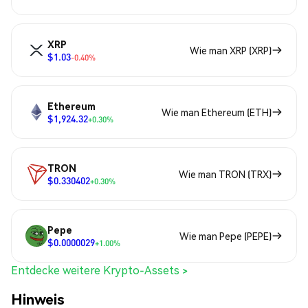
XRP
Wie man XRP (XRP)
$1.03
-0.40%
Ethereum
Wie man Ethereum (ETH)
$1,924.32
+0.30%
TRON
Wie man TRON (TRX)
$0.330402
+0.30%
Pepe
Wie man Pepe (PEPE)
$0.0000029
+1.00%
Entdecke weitere Krypto-Assets >
Hinweis