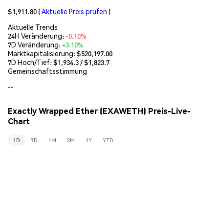
$1,911.80
(
Aktuelle Preis prüfen
)
Aktuelle Trends
24H Veränderung:
-0.10%
7D Veränderung:
+3.10%
Marktkapitalisierung:
$520,197.00
7D Hoch/Tief: $
1,934.3
/ $
1,823.7
Gemeinschaftsstimmung
--
Exactly Wrapped Ether (EXAWETH) Preis-Live-
Chart
1D
7D
1M
3M
1Y
YTD