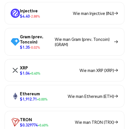
Injective
Wie man Injective (INJ)
$4.40
-2.88%
Gram (prev.
Wie man Gram (prev. Toncoin)
Toncoin)
(GRAM)
$1.35
-0.02%
XRP
Wie man XRP (XRP)
$1.04
+0.40%
Ethereum
Wie man Ethereum (ETH)
$1,912.71
+0.00%
TRON
Wie man TRON (TRX)
$0.329774
+0.60%