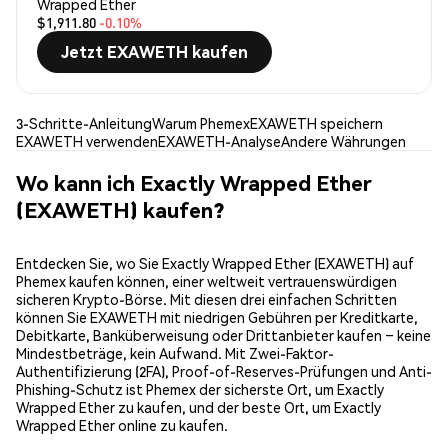
Wrapped Ether
$1,911.80
-0.10%
Jetzt EXAWETH kaufen
3-Schritte-Anleitung
Warum Phemex
EXAWETH speichern
EXAWETH verwenden
EXAWETH-Analyse
Andere Währungen
Wo kann ich Exactly Wrapped Ether
(EXAWETH) kaufen?
Entdecken Sie, wo Sie Exactly Wrapped Ether (EXAWETH) auf
Phemex kaufen können, einer weltweit vertrauenswürdigen
sicheren Krypto-Börse. Mit diesen drei einfachen Schritten
können Sie EXAWETH mit niedrigen Gebühren per Kreditkarte,
Debitkarte, Banküberweisung oder Drittanbieter kaufen – keine
Mindestbeträge, kein Aufwand. Mit Zwei-Faktor-
Authentifizierung (2FA), Proof-of-Reserves-Prüfungen und Anti-
Phishing-Schutz ist Phemex der sicherste Ort, um Exactly
Wrapped Ether zu kaufen, und der beste Ort, um Exactly
Wrapped Ether online zu kaufen.