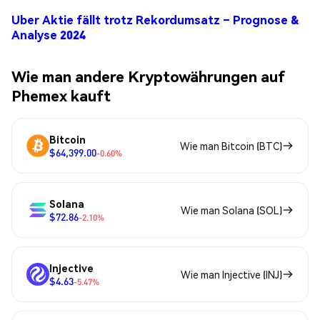
Uber Aktie fällt trotz Rekordumsatz – Prognose &
Analyse 2024
Wie man andere Kryptowährungen auf
Phemex kauft
Bitcoin
Wie man Bitcoin (BTC)
$64,399.00
-0.60%
Solana
Wie man Solana (SOL)
$72.86
-2.10%
Injective
Wie man Injective (INJ)
$4.63
-5.47%