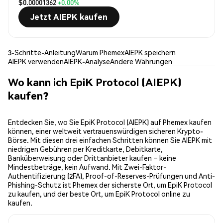
$0.00001362
+0.00%
Jetzt AIEPK kaufen
3-Schritte-Anleitung
Warum Phemex
AIEPK speichern
AIEPK verwenden
AIEPK-Analyse
Andere Währungen
Wo kann ich EpiK Protocol (AIEPK)
kaufen?
Entdecken Sie, wo Sie EpiK Protocol (AIEPK) auf Phemex kaufen
können, einer weltweit vertrauenswürdigen sicheren Krypto-
Börse. Mit diesen drei einfachen Schritten können Sie AIEPK mit
niedrigen Gebühren per Kreditkarte, Debitkarte,
Banküberweisung oder Drittanbieter kaufen – keine
Mindestbeträge, kein Aufwand. Mit Zwei-Faktor-
Authentifizierung (2FA), Proof-of-Reserves-Prüfungen und Anti-
Phishing-Schutz ist Phemex der sicherste Ort, um EpiK Protocol
zu kaufen, und der beste Ort, um EpiK Protocol online zu
kaufen.