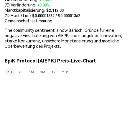
7D Veränderung:
+0.00%
Marktkapitalisierung:
$2,112.00
7D Hoch/Tief: $
0.00001362
/ $
0.00001362
Gemeinschaftsstimmung
The community sentiment is now Bärisch. Gründe für eine
negative Einschätzung von AIEPK sind mangelnde Innovation,
starke Konkurrenz, unsichere Monetarisierung und mögliche
Überbewertung des Projekts.
EpiK Protocol (AIEPK) Preis-Live-Chart
1D
7D
1M
3M
1Y
YTD