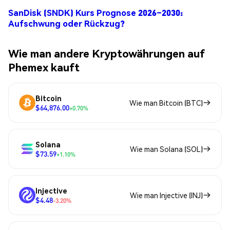
SanDisk (SNDK) Kurs Prognose 2026–2030:
Aufschwung oder Rückzug?
Wie man andere Kryptowährungen auf
Phemex kauft
Bitcoin
Wie man Bitcoin (BTC)
$64,876.00
+0.70%
Solana
Wie man Solana (SOL)
$73.59
+1.10%
Injective
Wie man Injective (INJ)
$4.48
-3.20%