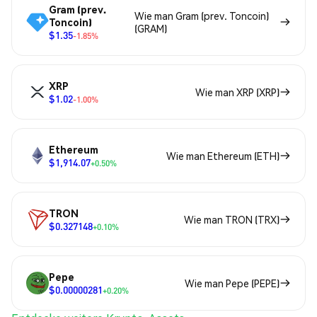
Gram (prev.
Wie man Gram (prev. Toncoin)
Toncoin)
(GRAM)
$1.35
-1.85%
XRP
Wie man XRP (XRP)
$1.02
-1.00%
Ethereum
Wie man Ethereum (ETH)
$1,914.07
+0.50%
TRON
Wie man TRON (TRX)
$0.327148
+0.10%
Pepe
Wie man Pepe (PEPE)
$0.00000281
+0.20%