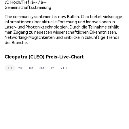
7D Hoch/Tief: $
--
/ $
--
Gemeinschaftsstimmung
The community sentiment is now Bullish. Cleo bietet vielseitige
Informationen über aktuelle Forschung und Innovationen in
Laser- und Photoniktechnologien. Durch die Teilnahme erhält
man Zugang zu neuesten wissenschaftlichen Erkenntnissen,
Networking-Möglichkeiten und Einblicke in zukünftige Trends
der Branche.
Cleopatra (CLEO) Preis-Live-Chart
1D
7D
1M
3M
1Y
YTD