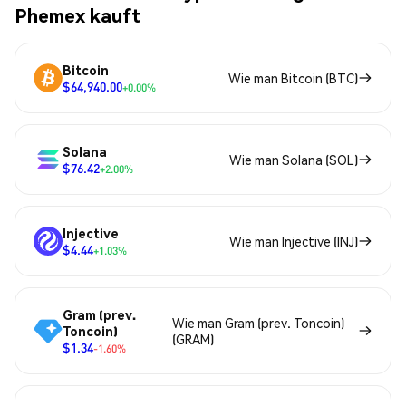
Phemex kauft
Bitcoin
Wie man Bitcoin (BTC)
$64,940.00
+0.00%
Solana
Wie man Solana (SOL)
$76.42
+2.00%
Injective
Wie man Injective (INJ)
$4.44
+1.03%
Gram (prev.
Wie man Gram (prev. Toncoin)
Toncoin)
(GRAM)
$1.34
-1.60%