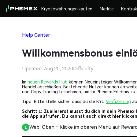
Kryptowährungen kaufen
Märkte
Kontra
Help Center
Willkommensbonus einlö
Updated: Aug 20, 2020
Difficulty:
Im
neuen Rewards Hub
können Neueinsteiger Willkommen
Handel abschließen. Bestehende Nutzer können an weite
und Copy Trading teilnehmen, um ihr Phemex-Erlebnis zu
Tipp: Bitte stelle sicher, dass du die KYC-
Verifizierung
ab
Schritt 1:
Zuallererst musst du dich in dein Phemex
die App aufrufen. Du kannst auch direkt hier klick
Web: Oben – klicke im oberen Menü auf Rewar