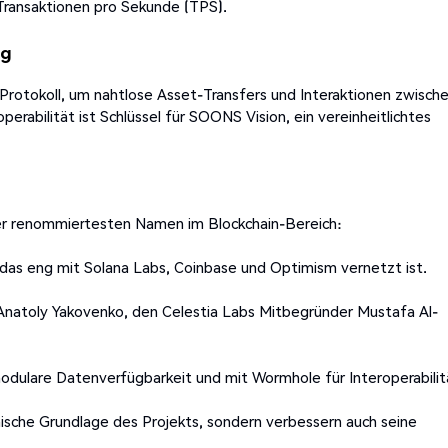
Transaktionen pro Sekunde (TPS).
ng
Protokoll, um nahtlose Asset-Transfers und Interaktionen zwisch
erabilität ist Schlüssel für SOONS Vision, ein vereinheitlichtes
er renommiertesten Namen im Blockchain-Bereich:
as eng mit Solana Labs, Coinbase und Optimism vernetzt ist.
Anatoly Yakovenko, den Celestia Labs Mitbegründer Mustafa Al-
 modulare Datenverfügbarkeit und mit Wormhole für Interoperabilit
ische Grundlage des Projekts, sondern verbessern auch seine