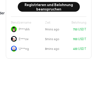
Registrieren und Belohnung
beanspruchen
der
Benutzername
Zeit
Belohnung
P***shh
9mins ago
750 USDT
E***cw
5mins ago
900 USDT
U***ng
8mins ago
400 USDT