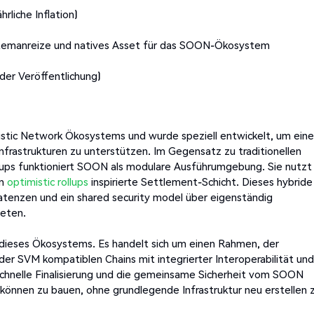
rliche Inflation)
temanreize und natives Asset für das SOON-Ökosystem
der Veröffentlichung)
stic Network Ökosystems und wurde speziell entwickelt, um eine
frastrukturen zu unterstützen. Im Gegensatz zu traditionellen
llups funktioniert SOON als modulare Ausführumgebung. Sie nutzt
on
optimistic rollups
inspirierte Settlement-Schicht. Dieses hybride
tenzen und ein shared security model über eigenständig
ieten.
b dieses Ökosystems. Es handelt sich um einen Rahmen, der
 der SVM kompatiblen Chains mit integrierter Interoperabilität und
e schnelle Finalisierung und die gemeinsame Sicherheit vom SOON
 können zu bauen, ohne grundlegende Infrastruktur neu erstellen 