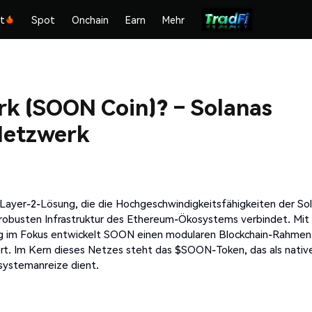
kt
Spot
Onchain
Earn
Mehr
k (SOON Coin)? – Solanas
Netzwerk
 Layer-2-Lösung, die die Hochgeschwindigkeitsfähigkeiten der So
 robusten Infrastruktur des Ethereum-Ökosystems verbindet. Mit
rung im Fokus entwickelt SOON einen modularen Blockchain-Rahmen
t. Im Kern dieses Netzes steht das $SOON-Token, das als nativ
systemanreize dient.