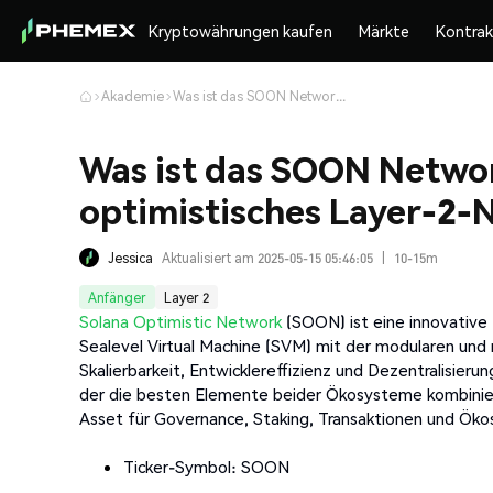
Kryptowährungen kaufen
Märkte
Kontra
Akademie
Was ist das SOON Network (SOON Coin)? – Solanas optimistisches Layer-2-Netzwerk
Was ist das SOON Networ
optimistisches Layer-2-
Jessica
Aktualisiert am 2025-05-15 05:46:05
|
10-15m
Anfänger
Layer 2
Solana Optimistic Network
(SOON) ist eine innovative
Sealevel Virtual Machine (SVM) mit der modularen und
Skalierbarkeit, Entwicklereffizienz und Dezentralisie
der die besten Elemente beider Ökosysteme kombinier
Asset für Governance, Staking, Transaktionen und Öko
Ticker-Symbol: SOON