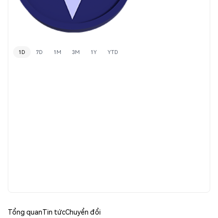
1D
7D
1M
3M
1Y
YTD
Tổng quan
Tin tức
Chuyển đổi