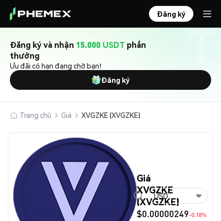
Đăng ký
Đăng ký và nhận
15.000 USDT
phần
thưởng
Ưu đãi có hạn đang chờ bạn!
Đăng ký
Trang chủ
Giá
XVGZKE (XVGZKE)
Giá
XVGZKE
USD
(XVGZKE)
$0.00000249
-0.18%