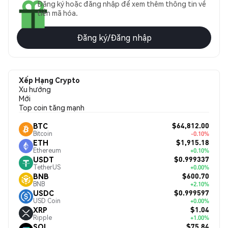
Đăng ký hoặc đăng nhập để xem thêm thông tin về
tiền mã hóa.
Đăng ký/Đăng nhập
Xếp Hạng Crypto
Xu hướng
Mới
Top coin tăng mạnh
$64,812.00
BTC
Bitcoin
-0.10%
$1,915.18
ETH
Ethereum
+0.10%
$0.999337
USDT
TetherUS
+0.00%
$600.70
BNB
BNB
+2.10%
$0.999597
USDC
USD Coin
+0.00%
$1.04
XRP
Ripple
+1.00%
$75.84
SOL