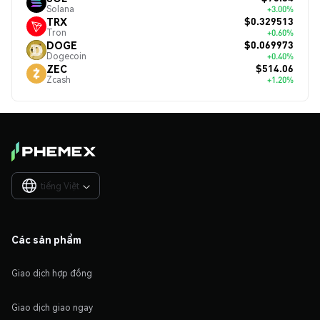
Solana
+3.00%
$0.329513
TRX
Tron
+0.60%
$0.069973
DOGE
Dogecoin
+0.40%
$514.06
ZEC
Zcash
+1.20%
tiếng Việt

Các sản phẩm
Giao dịch hợp đồng
Giao dịch giao ngay