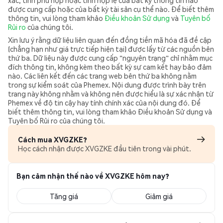
xác, tính phù hợp hoặc tính hợp lệ của bất kỳ thông tin nào
được cung cấp hoặc của bất kỳ tài sản cụ thể nào. Để biết thêm
thông tin, vui lòng tham khảo
Điều khoản Sử dụng
và
Tuyên bố
Rủi ro
của chúng tôi.
Xin lưu ý rằng dữ liệu liên quan đến đồng tiền mã hóa đã đề cập
(chẳng hạn như giá trực tiếp hiện tại) được lấy từ các nguồn bên
thứ ba. Dữ liệu này được cung cấp "nguyên trạng" chỉ nhằm mục
đích thông tin, không kèm theo bất kỳ sự cam kết hay bảo đảm
nào. Các liên kết đến các trang web bên thứ ba không nằm
trong sự kiểm soát của Phemex. Nội dung được trình bày trên
trang này không nhằm và không nên được hiểu là sự xác nhận từ
Phemex về độ tin cậy hay tính chính xác của nội dung đó. Để
biết thêm thông tin, vui lòng tham khảo Điều khoản Sử dụng và
Tuyên bố Rủi ro của chúng tôi.
Cách mua XVGZKE?
Học cách nhận được XVGZKE đầu tiên trong vài phút.
Bạn cảm nhận thế nào về XVGZKE hôm nay?
Tăng giá
Giảm giá