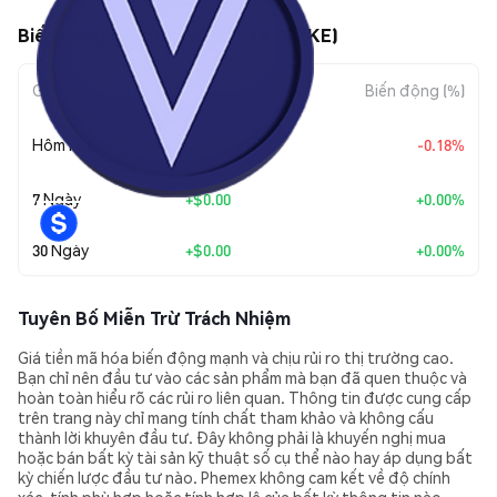
Biến động giá của XVGZKE (XVGZKE)
Giai đoạn
Mức biến động
Biến động (%)
+
$0.0
4482
Hôm nay
-0.18%
8
7 Ngày
+
$0.00
+0.00%
30 Ngày
+
$0.00
+0.00%
Tuyên Bố Miễn Trừ Trách Nhiệm
Giá tiền mã hóa biến động mạnh và chịu rủi ro thị trường cao.
Bạn chỉ nên đầu tư vào các sản phẩm mà bạn đã quen thuộc và
hoàn toàn hiểu rõ các rủi ro liên quan. Thông tin được cung cấp
trên trang này chỉ mang tính chất tham khảo và không cấu
thành lời khuyên đầu tư. Đây không phải là khuyến nghị mua
hoặc bán bất kỳ tài sản kỹ thuật số cụ thể nào hay áp dụng bất
kỳ chiến lược đầu tư nào. Phemex không cam kết về độ chính