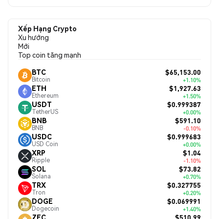
Xếp Hạng Crypto
Xu hướng
Mới
Top coin tăng mạnh
$65,153.00
BTC
Bitcoin
+1.10%
$1,927.63
ETH
Ethereum
+1.50%
$0.999387
USDT
TetherUS
+0.00%
$591.10
BNB
BNB
-0.10%
$0.999683
USDC
USD Coin
+0.00%
$1.04
XRP
Ripple
-1.10%
$73.82
SOL
Solana
+0.70%
$0.327755
TRX
Tron
+0.20%
$0.069991
DOGE
Dogecoin
+1.40%
$510.99
ZEC