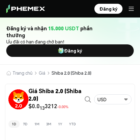
Đăng ký
Đăng ký và nhận
15.000 USDT
phần
thưởng
Ưu đãi có hạn đang chờ bạn!
Đăng ký
Trang chủ
Giá
Shiba 2.0 (Shiba 2.0)
Giá Shiba 2.0 (Shiba
2.0)
USD
$0.0
3212
-0.00%
13
1D
7D
1M
3M
1Y
YTD