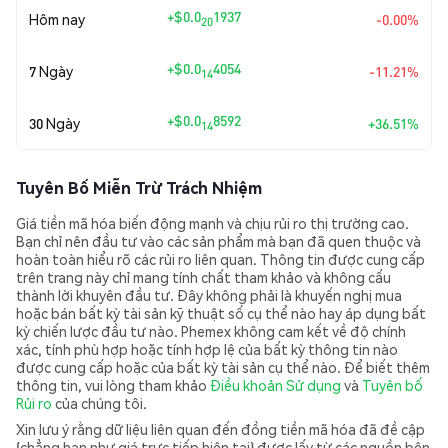
+
$0.0
1937
Hôm nay
-0.00%
20
+
$0.0
4054
7 Ngày
-11.21%
14
+
$0.0
8592
30 Ngày
+36.51%
14
Tuyên Bố Miễn Trừ Trách Nhiệm
Giá tiền mã hóa biến động mạnh và chịu rủi ro thị trường cao.
Bạn chỉ nên đầu tư vào các sản phẩm mà bạn đã quen thuộc và
hoàn toàn hiểu rõ các rủi ro liên quan. Thông tin được cung cấp
trên trang này chỉ mang tính chất tham khảo và không cấu
thành lời khuyên đầu tư. Đây không phải là khuyến nghị mua
hoặc bán bất kỳ tài sản kỹ thuật số cụ thể nào hay áp dụng bất
kỳ chiến lược đầu tư nào. Phemex không cam kết về độ chính
xác, tính phù hợp hoặc tính hợp lệ của bất kỳ thông tin nào
được cung cấp hoặc của bất kỳ tài sản cụ thể nào. Để biết thêm
thông tin, vui lòng tham khảo
Điều khoản Sử dụng
và
Tuyên bố
Rủi ro
của chúng tôi.
Xin lưu ý rằng dữ liệu liên quan đến đồng tiền mã hóa đã đề cập
(chẳng hạn như giá trực tiếp hiện tại) được lấy từ các nguồn bên