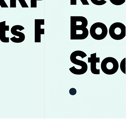
nay: Hướng dẫn
Cổ phiếu Uber giảm mạnh sau