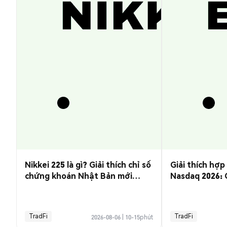
Nikkei 225 là gì? Giải thích chỉ số
Giải thích hợp
chứng khoán Nhật Bản mới
Nasdaq 2026: G
nhất
tố ảnh hưởng 
dịch
TradFi
TradFi
2026-08-06
|
10-15phút