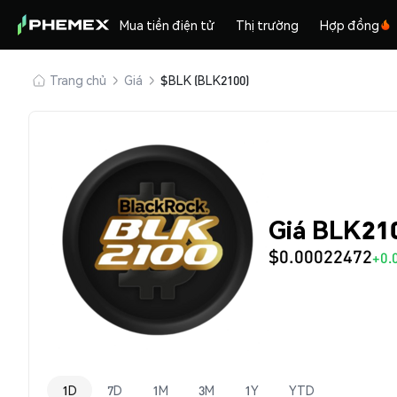
Mua tiền điện tử
Thị trường
Hợp đồng
Trang chủ
Giá
$BLK (BLK2100)
Giá BLK21
$0.00022472
+0.
1D
7D
1M
3M
1Y
YTD