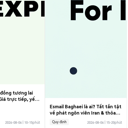
 đồng tương lai
iá trực tiếp, yếu
& hướng dẫn giao
Esmail Baghaei là ai? Tất tần tật
về phát ngôn viên Iran & thỏa
thuận Hormuz
Quy định
2026-08-06
|
10-15phút
2026-08-06
|
15-20phút