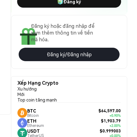
Đăng ký
Đăng ký hoặc đăng nhập để
xem thêm thông tin về tiền
mã hóa.
Đăng ký/Đăng nhập
Xếp Hạng Crypto
Xu hướng
Mới
Top coin tăng mạnh
$64,597.00
BTC
Bitcoin
+0.90%
$1,903.79
ETH
Ethereum
+2.00%
$0.999003
USDT
TetherUS
+0.00%