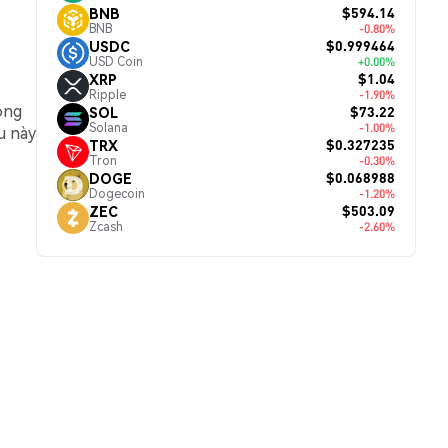
$594.14
BNB
BNB
-0.80%
$0.999464
USDC
USD Coin
+0.00%
$1.04
XRP
Ripple
-1.90%
rong
$73.22
SOL
Solana
-1.00%
u này
$0.327235
TRX
Tron
-0.30%
$0.068988
DOGE
Dogecoin
-1.20%
$503.09
ZEC
Zcash
-2.60%