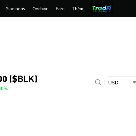
Giao ngay
Onchain
Earn
Thêm
00 ($BLK)
USD
00%