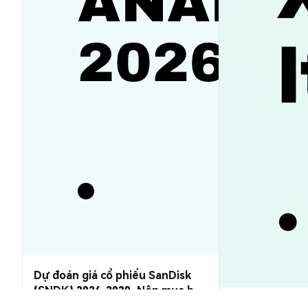
Dự đoán giá cổ phiếu SanDisk
(SNDK) 2026-2030: Nên mua hay
bán?
Giá XRP hôm 