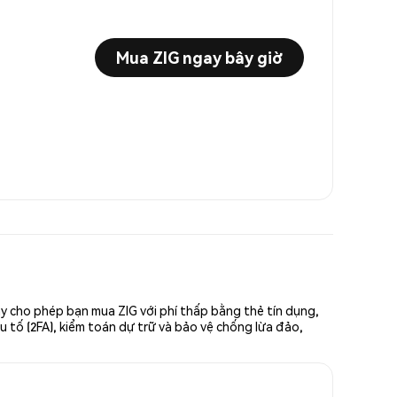
Mua ZIG ngay bây giờ
ày cho phép bạn mua ZIG với phí thấp bằng thẻ tín dụng,
u tố (2FA), kiểm toán dự trữ và bảo vệ chống lừa đảo,