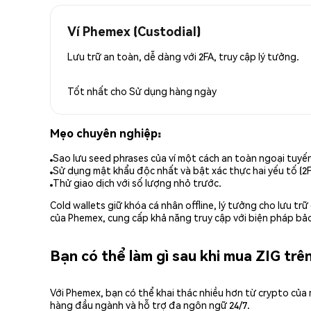
Ví Phemex (Custodial)
Lưu trữ an toàn, dễ dàng với 2FA, truy cập lý tưởng.
Tốt nhất cho
Sử dụng hàng ngày
Mẹo chuyên nghiệp:
Sao lưu seed phrases của ví một cách an toàn ngoại tuyế
Sử dụng mật khẩu độc nhất và bật xác thực hai yếu tố (2F
Thử giao dịch với số lượng nhỏ trước.
Cold wallets giữ khóa cá nhân offline, lý tưởng cho lưu t
của Phemex, cung cấp khả năng truy cập với biện pháp bảo
Bạn có thể làm gì sau khi mua ZIG tr
Với Phemex, bạn có thể khai thác nhiều hơn từ crypto của
hàng đầu ngành và hỗ trợ đa ngôn ngữ 24/7.