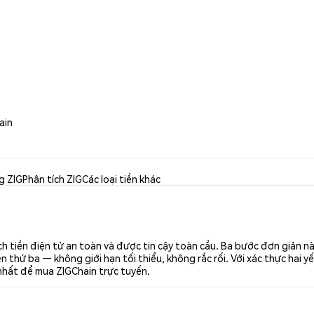
ain
g ZIG
Phân tích ZIG
Các loại tiền khác
ch tiền điện tử an toàn và được tin cậy toàn cầu. Ba bước đơn giản n
thứ ba — không giới hạn tối thiểu, không rắc rối. Với xác thực hai yế
 nhất để mua ZIGChain trực tuyến.