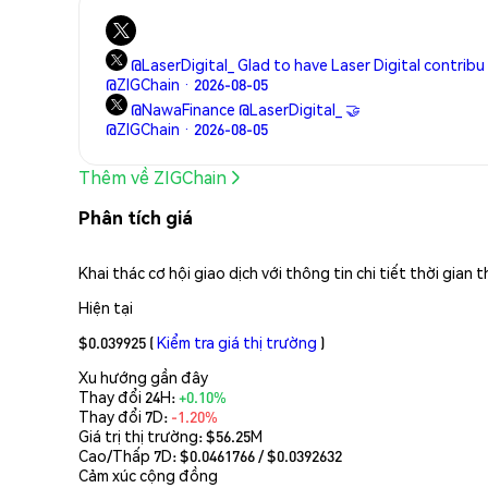
@LaserDigital_ Glad to have Laser Digital contribu
@ZIGChain · 2026-08-05
@NawaFinance @LaserDigital_ 🤝
@ZIGChain · 2026-08-05
Thêm về ZIGChain
Phân tích giá
Khai thác cơ hội giao dịch với thông tin chi tiết thời gia
Hiện tại
$0.039925
(
Kiểm tra giá thị trường
)
Xu hướng gần đây
Thay đổi 24H:
+0.10%
Thay đổi 7D:
-1.20%
Giá trị thị trường:
$56.25M
Cao/Thấp 7D: $
0.0461766
/ $
0.0392632
Cảm xúc cộng đồng