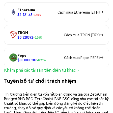
Ethereum
Cách mua Ethereum (ETH)
$1,921.48
-0.50%
TRON
Cách mua TRON (TRX)
$0.328392
+0.30%
Pepe
Cách mua Pepe (PEPE)
$0.00000287
+0.70%
Khám phá các tài sản tiền điện tử khác >
Tuyên bố từ chối trách nhiệm
Thị trường tiền điện tử vốn rất biến động và giá của ZetaChain
Bridged BNB.BSC (ZetaChain) (BNB.BSC) cũng như các tài sản kỹ
thuật số khác có thể gặp biến động đáng kể do điều kiện thị
trường, thay đổi về quy định và các yếu tố không thể đoán
trước khác. Giao dịch tiền điện tử tiềm ẩn rủi ro và hiệu quả hoạt