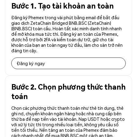
Bước 1. Tạo tài khoản an toàn
Đăng ký Phemex trong vài phút bằng email để bắt đầu
giao dịch ZetaChain Bridged BNB.BSC (ZetaChain)
(BNB.BSC) toàn cầu. Hoàn tất xác minh danh tính nhanh
để mở khóa mua tức thì. Đăng ký an toàn của Phemex,
được hỗ trợ bởi 2FA và kiểm toán dự trữ, giữ cho tài
khoản của bạn an toàn ngay từ đầu, làm cho sàn trở nên
đáng tin cậy.
Đăng ký ngay
Bước 2. Chọn phương thức thanh
toán
Chọn các phương thức thanh toán như thẻ tín dụng, thẻ
ghi nợ, chuyển khoản ngân hàng hoặc nhà cung cấp bên
thứ ba để nạp tiền vào tài khoản. Nạp USDT hoặc crypto
với xử lý tức thì trong nhiều loại tiền, không yêu cầu số
tiền tối thiểu. Nền tảng an toàn của Phemex đảm bảo
cách nhanh nhất để mua BNB.BSC một cách an tâm.