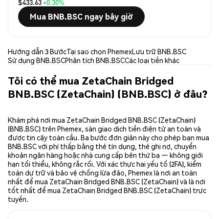
$433.63
+0.30%
Mua BNB.BSC ngay bây giờ
Hướng dẫn 3 Bước
Tại sao chọn Phemex
Lưu trữ BNB.BSC
Sử dụng BNB.BSC
Phân tích BNB.BSC
Các loại tiền khác
Tôi có thể mua ZetaChain Bridged
BNB.BSC (ZetaChain) (BNB.BSC) ở đâu?
Khám phá nơi mua ZetaChain Bridged BNB.BSC (ZetaChain)
(BNB.BSC) trên Phemex, sàn giao dịch tiền điện tử an toàn và
được tin cậy toàn cầu. Ba bước đơn giản này cho phép bạn mua
BNB.BSC với phí thấp bằng thẻ tín dụng, thẻ ghi nợ, chuyển
khoản ngân hàng hoặc nhà cung cấp bên thứ ba — không giới
hạn tối thiểu, không rắc rối. Với xác thực hai yếu tố (2FA), kiểm
toán dự trữ và bảo vệ chống lừa đảo, Phemex là nơi an toàn
nhất để mua ZetaChain Bridged BNB.BSC (ZetaChain) và là nơi
tốt nhất để mua ZetaChain Bridged BNB.BSC (ZetaChain) trực
tuyến.