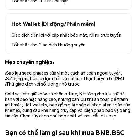
Tốt nhất cho
Lưu trữ dài hạn
Hot Wallet (Di động/Phần mềm)
Giao dịch tiện lợi với cập nhật bảo mật, rủi ro trực tuyến.
Tốt nhất cho
Giao dịch thường xuyên
Mẹo chuyên nghiệp:
Sao lưu seed phrases của ví một cách an toàn ngoại tuyến.
Sử dụng mật khẩu độc nhất và bật xác thực hai yếu tố (2FA).
Thử giao dịch với số lượng nhỏ trước.
Cold wallets giữ khóa cá nhân offline, lý tưởng cho lưu trữ dài
hạn với bảo mật nâng cao, nhưng cần lưu trữ an toàn để tránh
mất mát; Hot wallets, bao gồm giải pháp custodial an toàn của
Phemex, cung cấp khả năng truy cập với biện pháp bảo vệ đáng
tin cậy. Chọn tùy chọn phù hợp nhất với nhu cầu của bạn.
Bạn có thể làm gì sau khi mua BNB.BSC