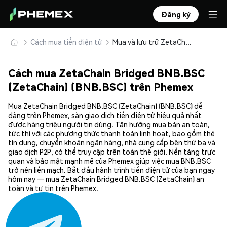
Đăng ký
Cách mua tiền điện tử
Mua và lưu trữ ZetaChain Bridged BNB.BSC (ZetaChain) (BNB.BSC) an toàn
Cách mua ZetaChain Bridged BNB.BSC
(ZetaChain) (BNB.BSC) trên Phemex
Mua ZetaChain Bridged BNB.BSC (ZetaChain) (BNB.BSC) dễ
dàng trên Phemex, sàn giao dịch tiền điện tử hiệu quả nhất
được hàng triệu người tin dùng. Tận hưởng mua bán an toàn,
tức thì với các phương thức thanh toán linh hoạt, bao gồm thẻ
tín dụng, chuyển khoản ngân hàng, nhà cung cấp bên thứ ba và
giao dịch P2P, có thể truy cập trên toàn thế giới. Nền tảng trực
quan và bảo mật mạnh mẽ của Phemex giúp việc mua BNB.BSC
trở nên liền mạch. Bắt đầu hành trình tiền điện tử của bạn ngay
hôm nay — mua ZetaChain Bridged BNB.BSC (ZetaChain) an
toàn và tự tin trên Phemex.