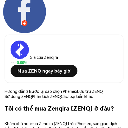
Chia sẻ:
Giá của Zenqira
--
+0.00%
Mua ZENQ ngay bây giờ
Hướng dẫn 3 Bước
Tại sao chọn Phemex
Lưu trữ ZENQ
Sử dụng ZENQ
Phân tích ZENQ
Các loại tiền khác
Tôi có thể mua Zenqira (ZENQ) ở đâu?
Khám phá nơi mua Zenqira (ZENQ) trên Phemex, sàn giao dịch