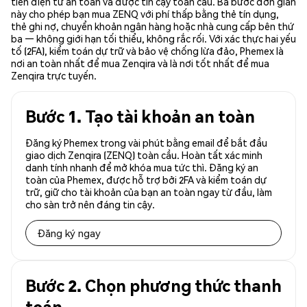
tiền điện tử an toàn và được tin cậy toàn cầu. Ba bước đơn giản
này cho phép bạn mua ZENQ với phí thấp bằng thẻ tín dụng,
thẻ ghi nợ, chuyển khoản ngân hàng hoặc nhà cung cấp bên thứ
ba — không giới hạn tối thiểu, không rắc rối. Với xác thực hai yếu
tố (2FA), kiểm toán dự trữ và bảo vệ chống lừa đảo, Phemex là
nơi an toàn nhất để mua Zenqira và là nơi tốt nhất để mua
Zenqira trực tuyến.
Bước 1. Tạo tài khoản an toàn
Đăng ký Phemex trong vài phút bằng email để bắt đầu
giao dịch Zenqira (ZENQ) toàn cầu. Hoàn tất xác minh
danh tính nhanh để mở khóa mua tức thì. Đăng ký an
toàn của Phemex, được hỗ trợ bởi 2FA và kiểm toán dự
trữ, giữ cho tài khoản của bạn an toàn ngay từ đầu, làm
cho sàn trở nên đáng tin cậy.
Đăng ký ngay
Bước 2. Chọn phương thức thanh
toán