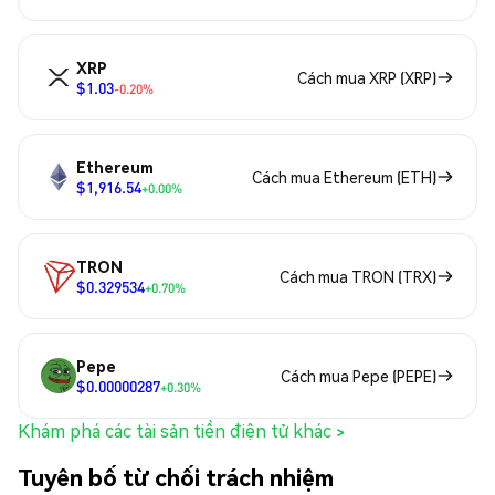
XRP
Cách mua XRP (XRP)
$1.03
-0.20%
Ethereum
Cách mua Ethereum (ETH)
$1,916.54
+0.00%
TRON
Cách mua TRON (TRX)
$0.329534
+0.70%
Pepe
Cách mua Pepe (PEPE)
$0.00000287
+0.30%
Khám phá các tài sản tiền điện tử khác >
Tuyên bố từ chối trách nhiệm