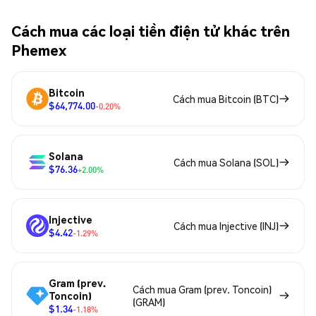
Cách mua các loại tiền điện tử khác trên
Phemex
Bitcoin
Cách mua Bitcoin (BTC)
$64,774.00
-0.20%
Solana
Cách mua Solana (SOL)
$76.36
+2.00%
Injective
Cách mua Injective (INJ)
$4.42
-1.29%
Gram (prev.
Cách mua Gram (prev. Toncoin)
Toncoin)
(GRAM)
$1.34
-1.18%