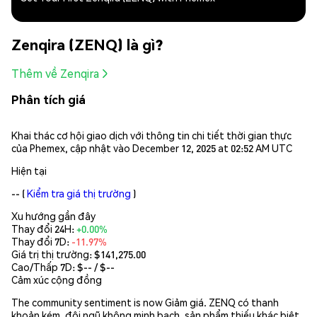
Zenqira (ZENQ) là gì?
Thêm về Zenqira
Phân tích giá
Khai thác cơ hội giao dịch với thông tin chi tiết thời gian thực
của Phemex, cập nhật vào December 12, 2025 at 02:52 AM UTC
Hiện tại
--
(
Kiểm tra giá thị trường
)
Xu hướng gần đây
Thay đổi 24H:
+0.00%
Thay đổi 7D:
-11.97%
Giá trị thị trường:
$141,275.00
Cao/Thấp 7D: $
--
/ $
--
Cảm xúc cộng đồng
The community sentiment is now Giảm giá. ZENQ có thanh
khoản kém, đội ngũ không minh bạch, sản phẩm thiếu khác biệt,