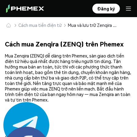
Đăng ký
Cách mua tiền điện tử
Mua và lưu trữ Zenqira (ZENQ) an toàn
Cách mua Zenqira (ZENQ) trên Phemex
Mua Zenqira (ZENQ) dễ dàng trên Phemex, sàn giao dịch tiền
điện tử hiệu quả nhất được hàng triệu người tin dùng. Tận
hưởng mua bán an toàn, tức thì với các phương thức thanh
toán linh hoạt, bao gồm thẻ tín dụng, chuyển khoản ngân hàng,
nhà cung cấp bên thứ ba và giao dịch P2P, có thể truy cập trên
toàn thế giới. Nền tảng trực quan và bảo mật mạnh mẽ của
Phemex giúp việc mua ZENQ trở nên liền mạch. Bắt đầu hành
trình tiền điện tử của bạn ngay hôm nay — mua Zenqira an toàn
và tự tin trên Phemex.