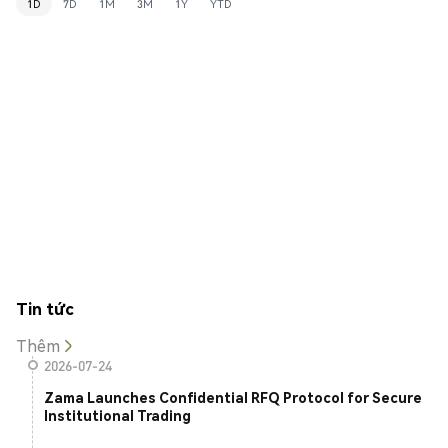
1D
7D
1M
3M
1Y
YTD
Tin tức
Thêm
2026-07-24
Zama Launches Confidential RFQ Protocol for Secure
Institutional Trading