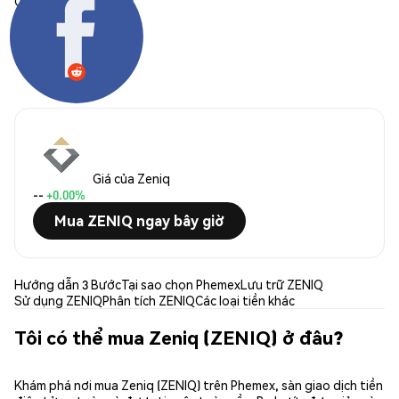
Chia sẻ:
Giá của Zeniq
--
+0.00%
Mua ZENIQ ngay bây giờ
Hướng dẫn 3 Bước
Tại sao chọn Phemex
Lưu trữ ZENIQ
Sử dụng ZENIQ
Phân tích ZENIQ
Các loại tiền khác
Tôi có thể mua Zeniq (ZENIQ) ở đâu?
Khám phá nơi mua Zeniq (ZENIQ) trên Phemex, sàn giao dịch tiền