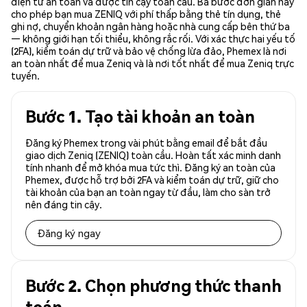
điện tử an toàn và được tin cậy toàn cầu. Ba bước đơn giản này
cho phép bạn mua ZENIQ với phí thấp bằng thẻ tín dụng, thẻ
ghi nợ, chuyển khoản ngân hàng hoặc nhà cung cấp bên thứ ba
— không giới hạn tối thiểu, không rắc rối. Với xác thực hai yếu tố
(2FA), kiểm toán dự trữ và bảo vệ chống lừa đảo, Phemex là nơi
an toàn nhất để mua Zeniq và là nơi tốt nhất để mua Zeniq trực
tuyến.
Bước 1. Tạo tài khoản an toàn
Đăng ký Phemex trong vài phút bằng email để bắt đầu
giao dịch Zeniq (ZENIQ) toàn cầu. Hoàn tất xác minh danh
tính nhanh để mở khóa mua tức thì. Đăng ký an toàn của
Phemex, được hỗ trợ bởi 2FA và kiểm toán dự trữ, giữ cho
tài khoản của bạn an toàn ngay từ đầu, làm cho sàn trở
nên đáng tin cậy.
Đăng ký ngay
Bước 2. Chọn phương thức thanh
toán