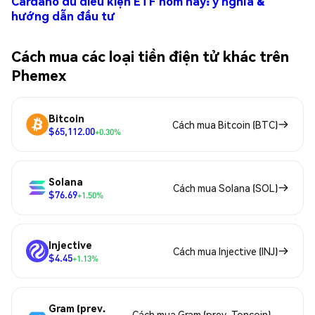
Cardano đủ điều kiện ETF hôm nay: ý nghĩa &
hướng dẫn đầu tư
Cách mua các loại tiền điện tử khác trên
Phemex
Bitcoin
Cách mua Bitcoin (BTC)
$65,112.00
+0.30%
Solana
Cách mua Solana (SOL)
$76.69
+1.50%
Injective
Cách mua Injective (INJ)
$4.45
+1.13%
Gram (prev.
Cách mua Gram (prev. Toncoin)