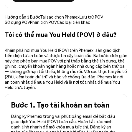
Hướng dẫn 3 Bước
Tại sao chọn Phemex
Lưu trữ POV
Sử dụng POV
Phân tích POV
Các loại tiền khác
Tôi có thể mua You Held (POV) ở đâu?
Khám phá nơi mua You Held (POV) trên Phemex, sàn giao dịch
tiền điện tử an toàn và được tin cậy toàn cầu. Ba bước đơn giản
này cho phép bạn mua POV với phí thấp bằng thẻ tín dụng, thẻ
ghi nợ, chuyển khoản ngân hàng hoặc nhà cung cấp bên thứ ba
— không giới hạn tối thiểu, không rắc rối. Với xác thực hai yếu tố
(2FA), kiểm toán dự trữ và bảo vệ chống lừa đảo, Phemex là nơi
an toàn nhất để mua You Held và là nơi tốt nhất để mua You
Held trực tuyến.
Bước 1. Tạo tài khoản an toàn
Đăng ký Phemex trong vài phút bằng email để bắt đầu
giao dịch You Held (POV) toàn cầu. Hoàn tất xác minh
danh tính nhanh để mở khóa mua tức thì. Đăng ký an