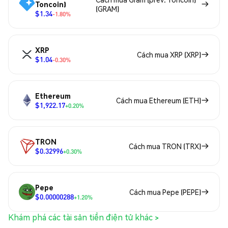
Toncoin)
(GRAM)
$1.34
-1.80%
XRP
Cách mua XRP (XRP)
$1.04
-0.30%
Ethereum
Cách mua Ethereum (ETH)
$1,922.17
+0.20%
TRON
Cách mua TRON (TRX)
$0.32996
+0.30%
Pepe
Cách mua Pepe (PEPE)
$0.00000288
+1.20%
Khám phá các tài sản tiền điện tử khác >