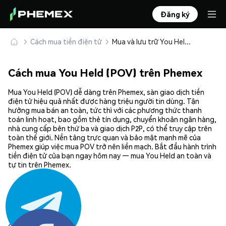
Đăng ký
Cách mua tiền điện tử
Mua và lưu trữ You Held (POV) an toàn
Cách mua You Held (POV) trên Phemex
Mua You Held (POV) dễ dàng trên Phemex, sàn giao dịch tiền
điện tử hiệu quả nhất được hàng triệu người tin dùng. Tận
hưởng mua bán an toàn, tức thì với các phương thức thanh
toán linh hoạt, bao gồm thẻ tín dụng, chuyển khoản ngân hàng,
nhà cung cấp bên thứ ba và giao dịch P2P, có thể truy cập trên
toàn thế giới. Nền tảng trực quan và bảo mật mạnh mẽ của
Phemex giúp việc mua POV trở nên liền mạch. Bắt đầu hành trình
tiền điện tử của bạn ngay hôm nay — mua You Held an toàn và
tự tin trên Phemex.