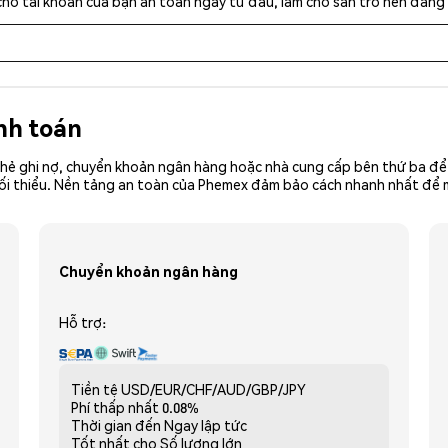
cho tài khoản của bạn an toàn ngay từ đầu, làm cho sàn trở nên đáng 
nh toán
hẻ ghi nợ, chuyển khoản ngân hàng hoặc nhà cung cấp bên thứ ba để 
iền tối thiểu. Nền tảng an toàn của Phemex đảm bảo cách nhanh nhất đ
Chuyển khoản ngân hàng
Hỗ trợ:
Tiền tệ
USD/EUR/CHF/AUD/GBP/JPY
Phí thấp nhất
0.08%
Thời gian đến
Ngay lập tức
Tốt nhất cho
Số lượng lớn