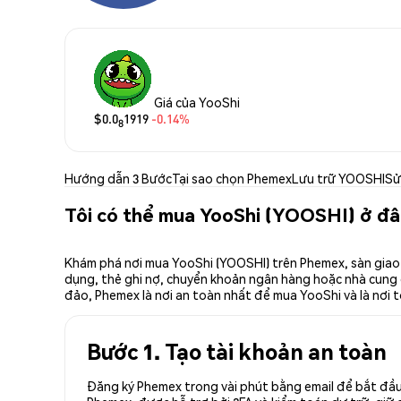
Giá của YooShi
$0.0
1919
-0.14%
8
Hướng dẫn 3 Bước
Tại sao chọn Phemex
Lưu trữ YOOSHI
Sử
Tôi có thể mua YooShi (YOOSHI) ở đ
Khám phá nơi mua YooShi (YOOSHI) trên Phemex, sàn giao 
dụng, thẻ ghi nợ, chuyển khoản ngân hàng hoặc nhà cung cấ
đảo, Phemex là nơi an toàn nhất để mua YooShi và là nơi 
Bước 1. Tạo tài khoản an toàn
Đăng ký Phemex trong vài phút bằng email để bắt đầu