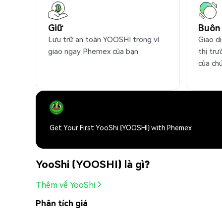
Giữ
Buôn
Lưu trữ an toàn YOOSHI trong ví
Giao d
giao ngay Phemex của bạn
thị trư
của ch
Get Your First YooShi (YOOSHI) with Phemex
YooShi (YOOSHI) là gì?
Thêm về YooShi
Phân tích giá