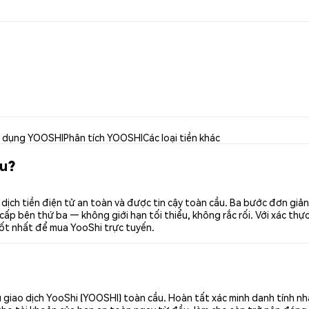
 dụng YOOSHI
Phân tích YOOSHI
Các loại tiền khác
âu?
dịch tiền điện tử an toàn và được tin cậy toàn cầu. Ba bước đơn giả
p bên thứ ba — không giới hạn tối thiểu, không rắc rối. Với xác thực 
tốt nhất để mua YooShi trực tuyến.
 giao dịch YooShi (YOOSHI) toàn cầu. Hoàn tất xác minh danh tính nh