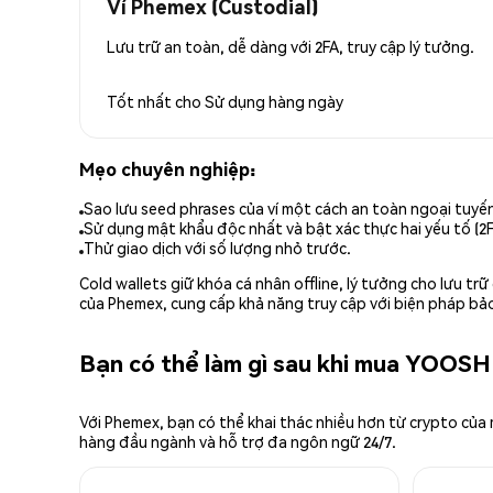
Ví Phemex (Custodial)
Lưu trữ an toàn, dễ dàng với 2FA, truy cập lý tưởng.
Tốt nhất cho
Sử dụng hàng ngày
Mẹo chuyên nghiệp:
Sao lưu seed phrases của ví một cách an toàn ngoại tuyế
Sử dụng mật khẩu độc nhất và bật xác thực hai yếu tố (2F
Thử giao dịch với số lượng nhỏ trước.
Cold wallets giữ khóa cá nhân offline, lý tưởng cho lưu t
của Phemex, cung cấp khả năng truy cập với biện pháp bảo
Bạn có thể làm gì sau khi mua YOOSH
Với Phemex, bạn có thể khai thác nhiều hơn từ crypto của
hàng đầu ngành và hỗ trợ đa ngôn ngữ 24/7.