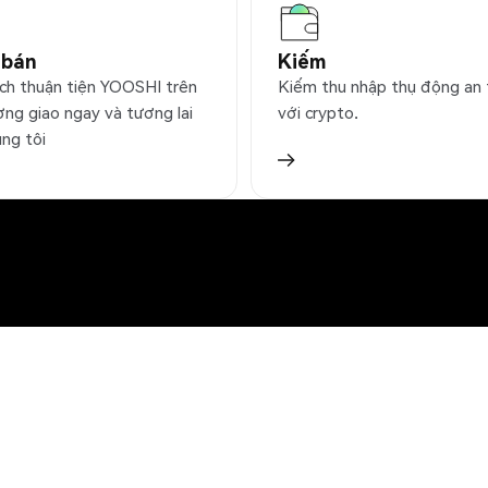
 bán
Kiếm
ịch thuận tiện YOOSHI trên
Kiếm thu nhập thụ động an
ờng giao ngay và tương lai
với crypto.
úng tôi