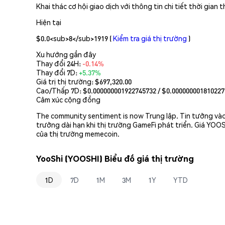
Khai thác cơ hội giao dịch với thông tin chi tiết thời gia
Hiện tại
$0.0<sub>8</sub>1919
(
Kiểm tra giá thị trường
)
Xu hướng gần đây
Thay đổi 24H:
-0.14%
Thay đổi 7D:
+5.37%
Giá trị thị trường:
$697,320.00
Cao/Thấp 7D: $
0.000000001922745732
/ $
0.000000001810227
Cảm xúc cộng đồng
The community sentiment is now Trung lập. Tin tưởng và
trưởng dài hạn khi thị trường GameFi phát triển. Giá YOO
của thị trường memecoin.
YooShi (YOOSHI) Biểu đồ giá thị trường
1D
7D
1M
3M
1Y
YTD