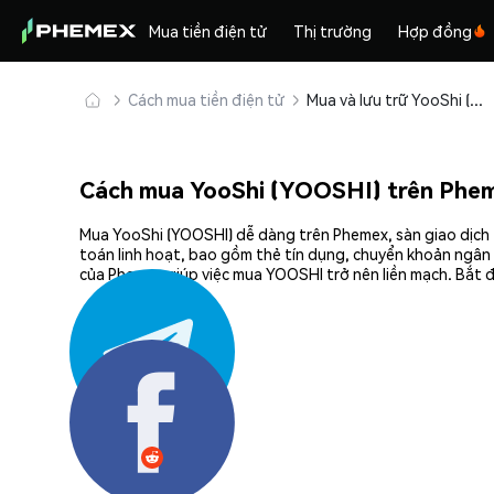
Mua tiền điện tử
Thị trường
Hợp đồng
Cách mua tiền điện tử
Mua và lưu trữ YooShi (YOOSHI) an toàn
Cách mua YooShi (YOOSHI) trên Phe
Mua YooShi (YOOSHI) dễ dàng trên Phemex, sàn giao dịch 
toán linh hoạt, bao gồm thẻ tín dụng, chuyển khoản ngân 
của Phemex giúp việc mua YOOSHI trở nên liền mạch. Bắt đ
Chia sẻ: