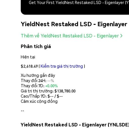
Get Your First YieldNest Restaked LSD - Eigenlayer 
YieldNest Restaked LSD - Eigenlayer
Thêm về YieldNest Restaked LSD - Eigenlayer
Phân tích giá
Hiện tại
$2,618.49
(
Kiểm tra giá thị trường
)
Xu hướng gần đây
Thay đổi 24H:
--%
Thay đổi 7D:
+0.00%
Giá trị thị trường:
$138,780.00
Cao/Thấp 7D: $
--
/ $
--
Cảm xúc cộng đồng
--
YieldNest Restaked LSD - Eigenlayer (YNLSDE)