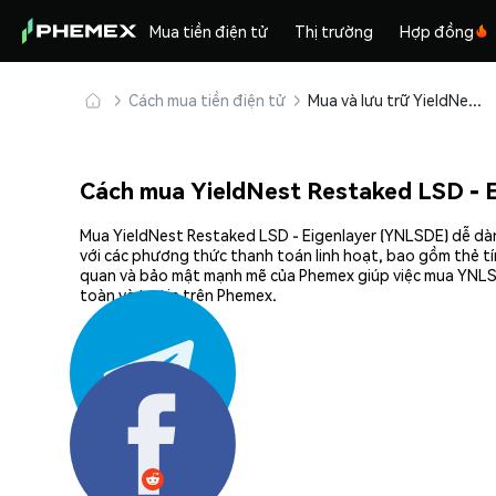
Mua tiền điện tử
Thị trường
Hợp đồng
Cách mua tiền điện tử
Mua và lưu trữ YieldNest Restaked LSD - Eigenlayer (YNLSDE) an toàn
Cách mua YieldNest Restaked LSD - 
Mua YieldNest Restaked LSD - Eigenlayer (YNLSDE) dễ dàng
với các phương thức thanh toán linh hoạt, bao gồm thẻ tí
quan và bảo mật mạnh mẽ của Phemex giúp việc mua YNLSDE
toàn và tự tin trên Phemex.
Chia sẻ: