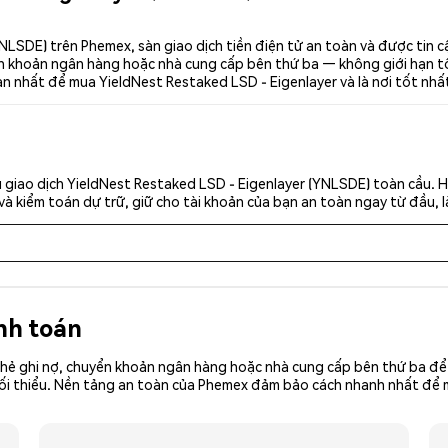
NLSDE) trên Phemex, sàn giao dịch tiền điện tử an toàn và được tin 
 khoản ngân hàng hoặc nhà cung cấp bên thứ ba — không giới hạn tối th
àn nhất để mua YieldNest Restaked LSD - Eigenlayer và là nơi tốt nhấ
 giao dịch YieldNest Restaked LSD - Eigenlayer (YNLSDE) toàn cầu. 
và kiểm toán dự trữ, giữ cho tài khoản của bạn an toàn ngay từ đầu, l
nh toán
hẻ ghi nợ, chuyển khoản ngân hàng hoặc nhà cung cấp bên thứ ba để 
iền tối thiểu. Nền tảng an toàn của Phemex đảm bảo cách nhanh nhất 