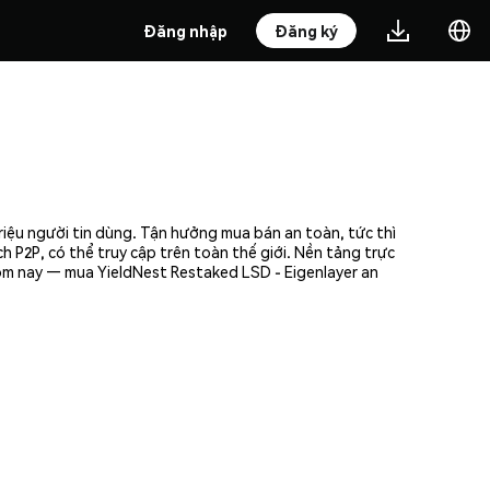
Đăng nhập
Đăng ký
riệu người tin dùng. Tận hưởng mua bán an toàn, tức thì
 P2P, có thể truy cập trên toàn thế giới. Nền tảng trực
ôm nay — mua YieldNest Restaked LSD - Eigenlayer an