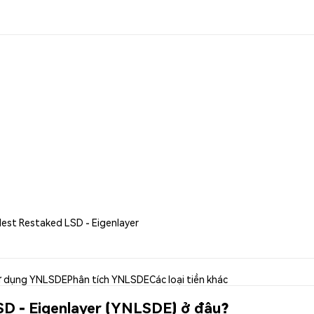
Nest Restaked LSD - Eigenlayer
 dụng YNLSDE
Phân tích YNLSDE
Các loại tiền khác
SD - Eigenlayer (YNLSDE) ở đâu?