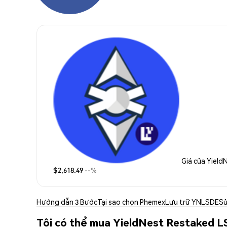
Giá của Yield
$2,618.49
--%
Hướng dẫn 3 Bước
Tại sao chọn Phemex
Lưu trữ YNLSDE
Sử
Tôi có thể mua YieldNest Restaked L