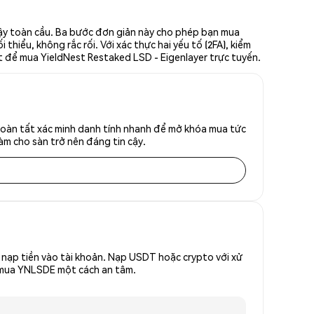
cậy toàn cầu. Ba bước đơn giản này cho phép bạn mua
iểu, không rắc rối. Với xác thực hai yếu tố (2FA), kiểm
t để mua YieldNest Restaked LSD - Eigenlayer trực tuyến.
Hoàn tất xác minh danh tính nhanh để mở khóa mua tức
àm cho sàn trở nên đáng tin cậy.
nạp tiền vào tài khoản. Nạp USDT hoặc crypto với xử
để mua YNLSDE một cách an tâm.