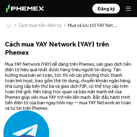
Đăng ký
Cách mua tiền điện tử
Mua và lưu trữ YAY Network (YAY) an toàn
Cách mua YAY Network (YAY) trên
Phemex
Mua YAY Network (YAY) dễ dàng trên Phemex, sàn giao dịch tiền
điện tử hiệu quả nhất được hàng triệu người tin dùng. Tận
hưởng mua bán an toàn, tức thì với các phương thức thanh
toán linh hoạt, bao gồm thẻ tín dụng, chuyển khoản ngân hàng,
nhà cung cấp bên thứ ba và giao dịch P2P, có thể truy cập trên
toàn thế giới. Nền tảng trực quan và bảo mật mạnh mẽ của
Phemex giúp việc mua YAY trở nên liền mạch. Bắt đầu hành trình
tiền điện tử của bạn ngay hôm nay — mua YAY Network an toàn
và tự tin trên Phemex.