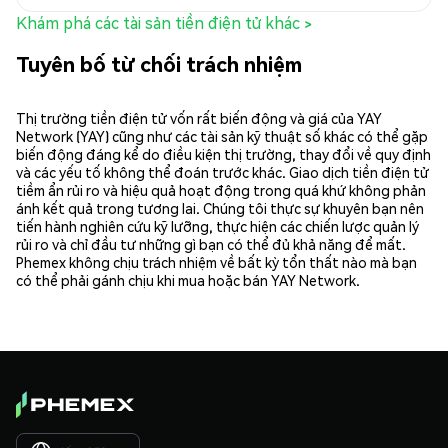
Khám phá các tài sản tiền điện tử khác >
Tuyên bố từ chối trách nhiệm
Thị trường tiền điện tử vốn rất biến động và giá của YAY
Network (YAY) cũng như các tài sản kỹ thuật số khác có thể gặp
biến động đáng kể do điều kiện thị trường, thay đổi về quy định
và các yếu tố không thể đoán trước khác. Giao dịch tiền điện tử
tiềm ẩn rủi ro và hiệu quả hoạt động trong quá khứ không phản
ánh kết quả trong tương lai. Chúng tôi thực sự khuyên bạn nên
tiến hành nghiên cứu kỹ lưỡng, thực hiện các chiến lược quản lý
rủi ro và chỉ đầu tư những gì bạn có thể đủ khả năng để mất.
Phemex không chịu trách nhiệm về bất kỳ tổn thất nào mà bạn
có thể phải gánh chịu khi mua hoặc bán YAY Network.