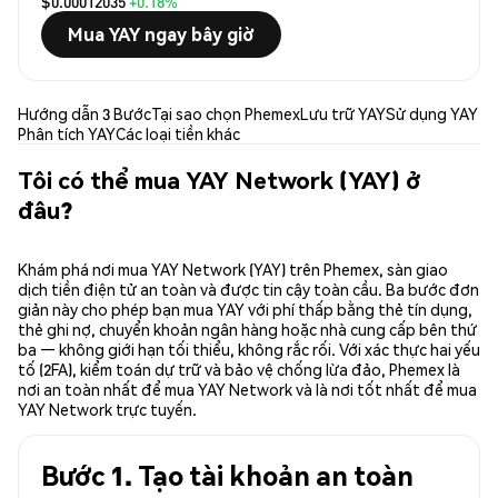
$0.00012035
+0.18%
Mua YAY ngay bây giờ
Hướng dẫn 3 Bước
Tại sao chọn Phemex
Lưu trữ YAY
Sử dụng YAY
Phân tích YAY
Các loại tiền khác
Tôi có thể mua YAY Network (YAY) ở
đâu?
Khám phá nơi mua YAY Network (YAY) trên Phemex, sàn giao
dịch tiền điện tử an toàn và được tin cậy toàn cầu. Ba bước đơn
giản này cho phép bạn mua YAY với phí thấp bằng thẻ tín dụng,
thẻ ghi nợ, chuyển khoản ngân hàng hoặc nhà cung cấp bên thứ
ba — không giới hạn tối thiểu, không rắc rối. Với xác thực hai yếu
tố (2FA), kiểm toán dự trữ và bảo vệ chống lừa đảo, Phemex là
nơi an toàn nhất để mua YAY Network và là nơi tốt nhất để mua
YAY Network trực tuyến.
Bước 1. Tạo tài khoản an toàn