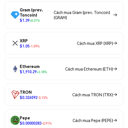
Gram (prev.
Cách mua Gram (prev. Toncoin)
Toncoin)
(GRAM)
$1.39
+0.31%
XRP
Cách mua XRP (XRP)
$1.05
-1.59%
Ethereum
Cách mua Ethereum (ETH)
$1,910.29
+2.18%
TRON
Cách mua TRON (TRX)
$0.326592
-0.13%
Pepe
Cách mua Pepe (PEPE)
$0.00000283
-0.91%