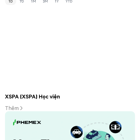
1D
7D
1M
3M
1Y
YTD
XSPA (XSPA) Học viện
Thêm