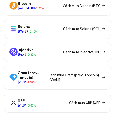
Bitcoin
Cách mua Bitcoin (BTC)
$64,898.00
-0.20%
Solana
Cách mua Solana (SOL)
$76.39
+2.10%
Injective
Cách mua Injective (INJ)
$4.47
+0.32%
Gram (prev.
Cách mua Gram (prev. Toncoin)
Toncoin)
(GRAM)
$1.34
-1.57%
XRP
Cách mua XRP (XRP)
$1.04
+0.00%