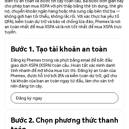
điện tử an toàn và được tin cậy toàn cầu. Ba bước đơn giản này
cho phép bạn mua XSPA với phí thấp bằng thẻ tín dụng, thẻ ghi
nợ, chuyển khoản ngân hàng hoặc nhà cung cấp bên thứ ba —
không giới hạn tối thiểu, không rắc rối. Với xác thực hai yếu tố
(2FA), kiểm toán dự trữ và bảo vệ chống lừa đảo, Phemex là nơi
an toàn nhất để mua XSPA và là nơi tốt nhất để mua XSPA trực
tuyến.
Bước 1. Tạo tài khoản an toàn
Đăng ký Phemex trong vài phút bằng email để bắt đầu
giao dịch XSPA (XSPA) toàn cầu. Hoàn tất xác minh danh
tính nhanh để mở khóa mua tức thì. Đăng ký an toàn của
Phemex, được hỗ trợ bởi 2FA và kiểm toán dự trữ, giữ cho
tài khoản của bạn an toàn ngay từ đầu, làm cho sàn trở
nên đáng tin cậy.
Đăng ký ngay
Bước 2. Chọn phương thức thanh
toán