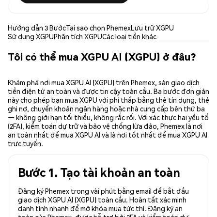
Hướng dẫn 3 Bước
Tại sao chọn Phemex
Lưu trữ XGPU
Sử dụng XGPU
Phân tích XGPU
Các loại tiền khác
Tôi có thể mua XGPU AI (XGPU) ở đâu?
Khám phá nơi mua XGPU AI (XGPU) trên Phemex, sàn giao dịch
tiền điện tử an toàn và được tin cậy toàn cầu. Ba bước đơn giản
này cho phép bạn mua XGPU với phí thấp bằng thẻ tín dụng, thẻ
ghi nợ, chuyển khoản ngân hàng hoặc nhà cung cấp bên thứ ba
— không giới hạn tối thiểu, không rắc rối. Với xác thực hai yếu tố
(2FA), kiểm toán dự trữ và bảo vệ chống lừa đảo, Phemex là nơi
an toàn nhất để mua XGPU AI và là nơi tốt nhất để mua XGPU AI
trực tuyến.
Bước 1. Tạo tài khoản an toàn
Đăng ký Phemex trong vài phút bằng email để bắt đầu
giao dịch XGPU AI (XGPU) toàn cầu. Hoàn tất xác minh
danh tính nhanh để mở khóa mua tức thì. Đăng ký an