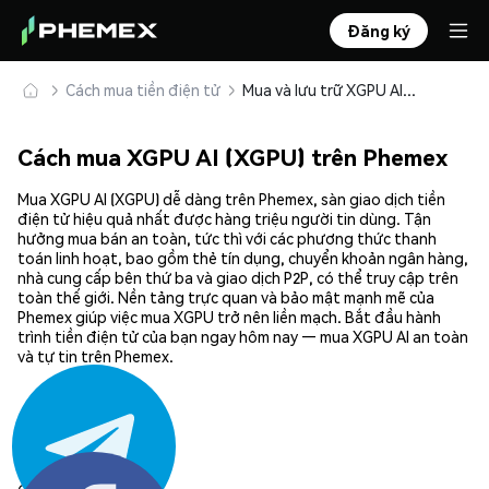
Đăng ký
Cách mua tiền điện tử
Mua và lưu trữ XGPU AI (XGPU) an toàn
Cách mua XGPU AI (XGPU) trên Phemex
Mua XGPU AI (XGPU) dễ dàng trên Phemex, sàn giao dịch tiền
điện tử hiệu quả nhất được hàng triệu người tin dùng. Tận
hưởng mua bán an toàn, tức thì với các phương thức thanh
toán linh hoạt, bao gồm thẻ tín dụng, chuyển khoản ngân hàng,
nhà cung cấp bên thứ ba và giao dịch P2P, có thể truy cập trên
toàn thế giới. Nền tảng trực quan và bảo mật mạnh mẽ của
Phemex giúp việc mua XGPU trở nên liền mạch. Bắt đầu hành
trình tiền điện tử của bạn ngay hôm nay — mua XGPU AI an toàn
và tự tin trên Phemex.