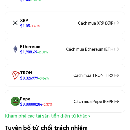
XRP
Cách mua XRP (XRP)
$1.05
-1.43%
Ethereum
Cách mua Ethereum (ETH)
$1,908.69
+2.50%
TRON
Cách mua TRON (TRX)
$0.326979
+0.04%
Pepe
Cách mua Pepe (PEPE)
$0.00000284
-0.37%
Khám phá các tài sản tiền điện tử khác >
Tuyên bố từ chối trách nhiệm