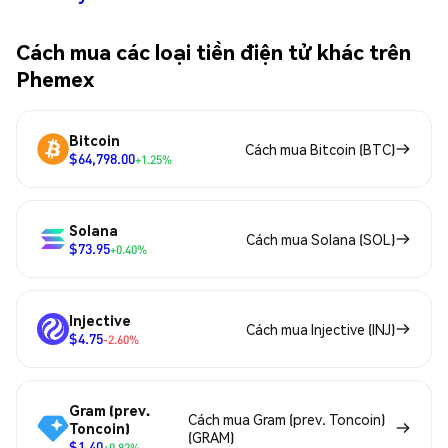
Cách mua các loại tiền điện tử khác trên
Phemex
Bitcoin
Cách mua Bitcoin (BTC)
$64,798.00
+1.25%
Solana
Cách mua Solana (SOL)
$73.95
+0.40%
Injective
Cách mua Injective (INJ)
$4.75
-2.60%
Gram (prev.
Cách mua Gram (prev. Toncoin)
Toncoin)
(GRAM)
$1.40
+0.82%