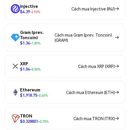
Injective
Cách mua Injective (INJ)
$4.39
-2.93%
Gram (prev.
Cách mua Gram (prev. Toncoin)
Toncoin)
(GRAM)
$1.36
+1.89%
XRP
Cách mua XRP (XRP)
$1.04
+0.50%
Ethereum
Cách mua Ethereum (ETH)
$1,918.75
+0.40%
TRON
Cách mua TRON (TRX)
$0.328801
+0.70%