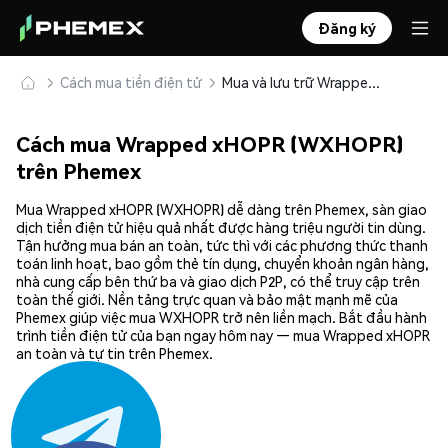
Đăng ký
Cách mua tiền điện tử
Mua và lưu trữ Wrapped xHOPR (WXHOPR) an toàn
Cách mua Wrapped xHOPR (WXHOPR)
trên Phemex
Mua Wrapped xHOPR (WXHOPR) dễ dàng trên Phemex, sàn giao
dịch tiền điện tử hiệu quả nhất được hàng triệu người tin dùng.
Tận hưởng mua bán an toàn, tức thì với các phương thức thanh
toán linh hoạt, bao gồm thẻ tín dụng, chuyển khoản ngân hàng,
nhà cung cấp bên thứ ba và giao dịch P2P, có thể truy cập trên
toàn thế giới. Nền tảng trực quan và bảo mật mạnh mẽ của
Phemex giúp việc mua WXHOPR trở nên liền mạch. Bắt đầu hành
trình tiền điện tử của bạn ngay hôm nay — mua Wrapped xHOPR
an toàn và tự tin trên Phemex.