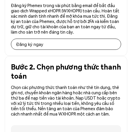
Đăng ký Phemex trong vài phút bằng email để bắt đầu
giao dịch Wrapped xHOPR (WXHOPR) toàn cầu. Hoàn tất
xác minh danh tính nhanh để mở khóa mua tức thì. Đăng
ký an toàn của Phemex, được hỗ trợ bởi 2FA và kiểm toán
dự trữ, giữ cho tài khoản của bạn an toàn ngay từ đầu,
làm cho sàn trở nên đáng tin cậy.
Đăng ký ngay
Bước 2. Chọn phương thức thanh
toán
Chọn các phương thức thanh toán như thẻ tín dụng, thẻ
ghi nợ, chuyển khoản ngân hàng hoặc nhà cung cấp bên
thứ ba để nạp tiền vào tài khoản. Nạp USDT hoặc crypto
với xử lý tức thì trong nhiều loại tiền, không yêu cầu số
tiền tối thiểu. Nền tảng an toàn của Phemex đảm bảo
cách nhanh nhất để mua WXHOPR một cách an tâm.