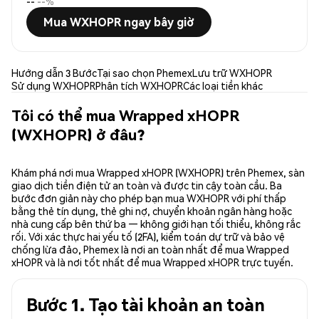
--
--%
Mua WXHOPR ngay bây giờ
Hướng dẫn 3 Bước
Tại sao chọn Phemex
Lưu trữ WXHOPR
Sử dụng WXHOPR
Phân tích WXHOPR
Các loại tiền khác
Tôi có thể mua Wrapped xHOPR
(WXHOPR) ở đâu?
Khám phá nơi mua Wrapped xHOPR (WXHOPR) trên Phemex, sàn
giao dịch tiền điện tử an toàn và được tin cậy toàn cầu. Ba
bước đơn giản này cho phép bạn mua WXHOPR với phí thấp
bằng thẻ tín dụng, thẻ ghi nợ, chuyển khoản ngân hàng hoặc
nhà cung cấp bên thứ ba — không giới hạn tối thiểu, không rắc
rối. Với xác thực hai yếu tố (2FA), kiểm toán dự trữ và bảo vệ
chống lừa đảo, Phemex là nơi an toàn nhất để mua Wrapped
xHOPR và là nơi tốt nhất để mua Wrapped xHOPR trực tuyến.
Bước 1. Tạo tài khoản an toàn