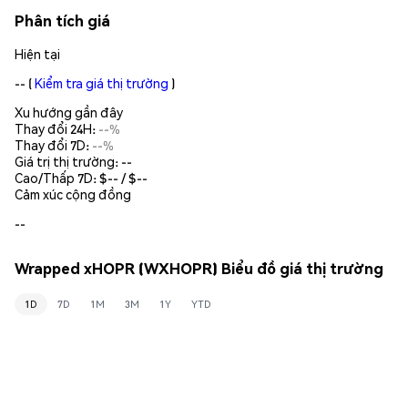
Phân tích giá
Hiện tại
--
(
Kiểm tra giá thị trường
)
Xu hướng gần đây
Thay đổi 24H:
--%
Thay đổi 7D:
--%
Giá trị thị trường:
--
Cao/Thấp 7D: $
--
/ $
--
Cảm xúc cộng đồng
--
Wrapped xHOPR (WXHOPR) Biểu đồ giá thị trường
1D
7D
1M
3M
1Y
YTD