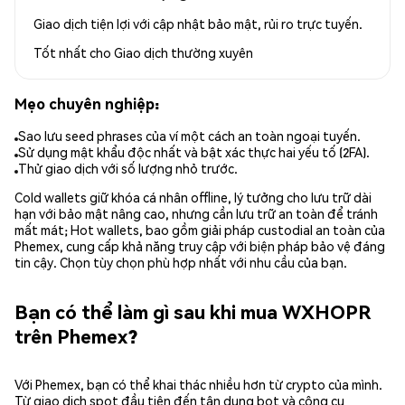
Giao dịch tiện lợi với cập nhật bảo mật, rủi ro trực tuyến.
Tốt nhất cho
Giao dịch thường xuyên
Mẹo chuyên nghiệp:
Sao lưu seed phrases của ví một cách an toàn ngoại tuyến.
Sử dụng mật khẩu độc nhất và bật xác thực hai yếu tố (2FA).
Thử giao dịch với số lượng nhỏ trước.
Cold wallets giữ khóa cá nhân offline, lý tưởng cho lưu trữ dài
hạn với bảo mật nâng cao, nhưng cần lưu trữ an toàn để tránh
mất mát; Hot wallets, bao gồm giải pháp custodial an toàn của
Phemex, cung cấp khả năng truy cập với biện pháp bảo vệ đáng
tin cậy. Chọn tùy chọn phù hợp nhất với nhu cầu của bạn.
Bạn có thể làm gì sau khi mua WXHOPR
trên Phemex?
Với Phemex, bạn có thể khai thác nhiều hơn từ crypto của mình.
Từ giao dịch spot đầu tiên đến tận dụng bot và công cụ