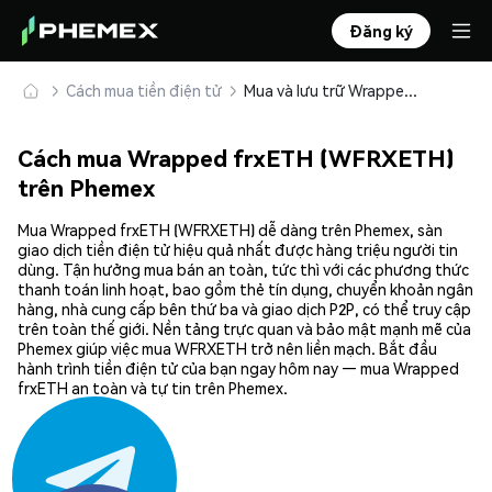
Đăng ký
Cách mua tiền điện tử
Mua và lưu trữ Wrapped frxETH (WFRXETH) an toàn
Cách mua Wrapped frxETH (WFRXETH)
trên Phemex
Mua Wrapped frxETH (WFRXETH) dễ dàng trên Phemex, sàn
giao dịch tiền điện tử hiệu quả nhất được hàng triệu người tin
dùng. Tận hưởng mua bán an toàn, tức thì với các phương thức
thanh toán linh hoạt, bao gồm thẻ tín dụng, chuyển khoản ngân
hàng, nhà cung cấp bên thứ ba và giao dịch P2P, có thể truy cập
trên toàn thế giới. Nền tảng trực quan và bảo mật mạnh mẽ của
Phemex giúp việc mua WFRXETH trở nên liền mạch. Bắt đầu
hành trình tiền điện tử của bạn ngay hôm nay — mua Wrapped
frxETH an toàn và tự tin trên Phemex.