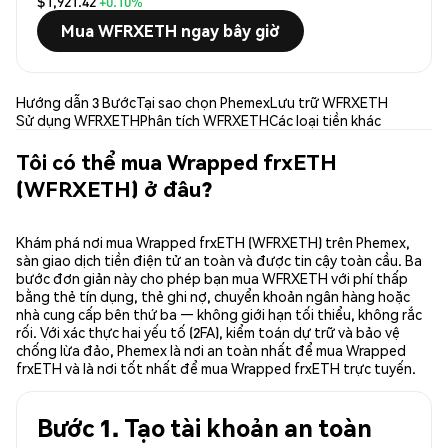
$1,921.42
+0.10%
Mua WFRXETH ngay bây giờ
Hướng dẫn 3 Bước
Tại sao chọn Phemex
Lưu trữ WFRXETH
Sử dụng WFRXETH
Phân tích WFRXETH
Các loại tiền khác
Tôi có thể mua Wrapped frxETH
(WFRXETH) ở đâu?
Khám phá nơi mua Wrapped frxETH (WFRXETH) trên Phemex,
sàn giao dịch tiền điện tử an toàn và được tin cậy toàn cầu. Ba
bước đơn giản này cho phép bạn mua WFRXETH với phí thấp
bằng thẻ tín dụng, thẻ ghi nợ, chuyển khoản ngân hàng hoặc
nhà cung cấp bên thứ ba — không giới hạn tối thiểu, không rắc
rối. Với xác thực hai yếu tố (2FA), kiểm toán dự trữ và bảo vệ
chống lừa đảo, Phemex là nơi an toàn nhất để mua Wrapped
frxETH và là nơi tốt nhất để mua Wrapped frxETH trực tuyến.
Bước 1. Tạo tài khoản an toàn