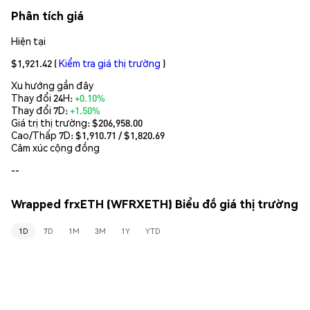
Phân tích giá
Hiện tại
$1,921.42
(
Kiểm tra giá thị trường
)
Xu hướng gần đây
Thay đổi 24H:
+0.10%
Thay đổi 7D:
+1.50%
Giá trị thị trường:
$206,958.00
Cao/Thấp 7D: $
1,910.71
/ $
1,820.69
Cảm xúc cộng đồng
--
Wrapped frxETH (WFRXETH) Biểu đồ giá thị trường
1D
7D
1M
3M
1Y
YTD