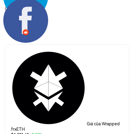
Chia sẻ:
Giá của Wrapped
frxETH