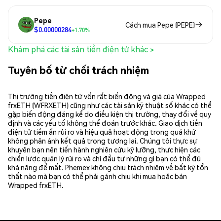
Pepe
Cách mua Pepe (PEPE)
$0.00000284
+1.70%
Khám phá các tài sản tiền điện tử khác >
Tuyên bố từ chối trách nhiệm
Thị trường tiền điện tử vốn rất biến động và giá của Wrapped
frxETH (WFRXETH) cũng như các tài sản kỹ thuật số khác có thể
gặp biến động đáng kể do điều kiện thị trường, thay đổi về quy
định và các yếu tố không thể đoán trước khác. Giao dịch tiền
điện tử tiềm ẩn rủi ro và hiệu quả hoạt động trong quá khứ
không phản ánh kết quả trong tương lai. Chúng tôi thực sự
khuyên bạn nên tiến hành nghiên cứu kỹ lưỡng, thực hiện các
chiến lược quản lý rủi ro và chỉ đầu tư những gì bạn có thể đủ
khả năng để mất. Phemex không chịu trách nhiệm về bất kỳ tổn
thất nào mà bạn có thể phải gánh chịu khi mua hoặc bán
Wrapped frxETH.