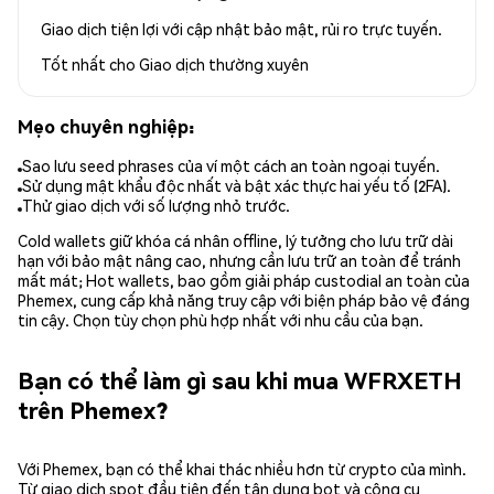
Giao dịch tiện lợi với cập nhật bảo mật, rủi ro trực tuyến.
Tốt nhất cho
Giao dịch thường xuyên
Mẹo chuyên nghiệp:
Sao lưu seed phrases của ví một cách an toàn ngoại tuyến.
Sử dụng mật khẩu độc nhất và bật xác thực hai yếu tố (2FA).
Thử giao dịch với số lượng nhỏ trước.
Cold wallets giữ khóa cá nhân offline, lý tưởng cho lưu trữ dài
hạn với bảo mật nâng cao, nhưng cần lưu trữ an toàn để tránh
mất mát; Hot wallets, bao gồm giải pháp custodial an toàn của
Phemex, cung cấp khả năng truy cập với biện pháp bảo vệ đáng
tin cậy. Chọn tùy chọn phù hợp nhất với nhu cầu của bạn.
Bạn có thể làm gì sau khi mua WFRXETH
trên Phemex?
Với Phemex, bạn có thể khai thác nhiều hơn từ crypto của mình.
Từ giao dịch spot đầu tiên đến tận dụng bot và công cụ