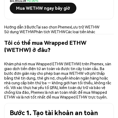
$0.853238
+0.00%
Mua WETHW ngay bây giờ
Hướng dẫn 3 Bước
Tại sao chọn Phemex
Lưu trữ WETHW
Sử dụng WETHW
Phân tích WETHW
Các loại tiền khác
Tôi có thể mua Wrapped ETHW
(WETHW) ở đâu?
Khám phá nơi mua Wrapped ETHW (WETHW) trên Phemex, sàn
giao dịch tiền điện tử an toàn và được tin cậy toàn cầu. Ba
bước đơn giản này cho phép bạn mua WETHW với phí thấp
bằng thẻ tín dụng, thẻ ghi nợ, chuyển khoản ngân hàng hoặc
nhà cung cấp bên thứ ba — không giới hạn tối thiểu, không rắc
rối. Với xác thực hai yếu tố (2FA), kiểm toán dự trữ và bảo vệ
chống lừa đảo, Phemex là nơi an toàn nhất để mua Wrapped
ETHW và là nơi tốt nhất để mua Wrapped ETHW trực tuyến.
Bước 1. Tạo tài khoản an toàn