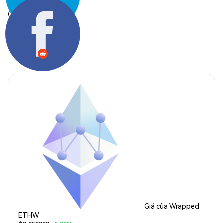
Chia sẻ:
Giá của Wrapped
ETHW