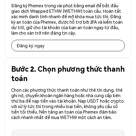
Đăng ký Phemex trong vài phút bằng email để bắt đầu
giao dịch Wrapped ETHW (WETHW) toàn cầu. Hoàn tất
xác minh danh tính nhanh để mở khóa mua tức thì. Đăng
ký an toàn của Phemex, được hỗ trợ bởi 2FA và kiểm toán
dự trữ, giữ cho tài khoản của bạn an toàn ngay từ đầu,
làm cho sàn trở nên đáng tin cậy.
Đăng ký ngay
Bước 2. Chọn phương thức thanh
toán
Chọn các phương thức thanh toán như thẻ tín dụng, thẻ
ghi nợ, chuyển khoản ngân hàng hoặc nhà cung cấp bên
thứ ba để nạp tiền vào tài khoản. Nạp USDT hoặc crypto
với xử lý tức thì trong nhiều loại tiền, không yêu cầu số
tiền tối thiểu. Nền tảng an toàn của Phemex đảm bảo
cách nhanh nhất để mua WETHW một cách an tâm.