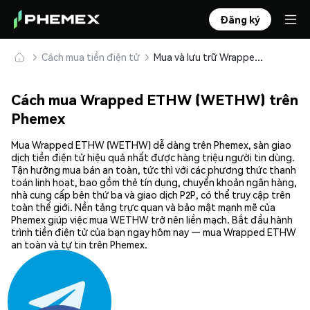
Đăng ký
Cách mua tiền điện tử
Mua và lưu trữ Wrapped ETHW (WETHW) an toàn
Cách mua Wrapped ETHW (WETHW) trên
Phemex
Mua Wrapped ETHW (WETHW) dễ dàng trên Phemex, sàn giao
dịch tiền điện tử hiệu quả nhất được hàng triệu người tin dùng.
Tận hưởng mua bán an toàn, tức thì với các phương thức thanh
toán linh hoạt, bao gồm thẻ tín dụng, chuyển khoản ngân hàng,
nhà cung cấp bên thứ ba và giao dịch P2P, có thể truy cập trên
toàn thế giới. Nền tảng trực quan và bảo mật mạnh mẽ của
Phemex giúp việc mua WETHW trở nên liền mạch. Bắt đầu hành
trình tiền điện tử của bạn ngay hôm nay — mua Wrapped ETHW
an toàn và tự tin trên Phemex.