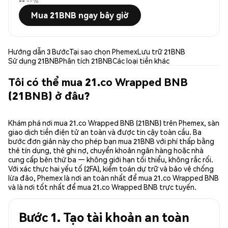
--
--%
Mua 21BNB ngay bây giờ
Hướng dẫn 3 Bước
Tại sao chọn Phemex
Lưu trữ 21BNB
Sử dụng 21BNB
Phân tích 21BNB
Các loại tiền khác
Tôi có thể mua 21.co Wrapped BNB
(21BNB) ở đâu?
Khám phá nơi mua 21.co Wrapped BNB (21BNB) trên Phemex, sàn
giao dịch tiền điện tử an toàn và được tin cậy toàn cầu. Ba
bước đơn giản này cho phép bạn mua 21BNB với phí thấp bằng
thẻ tín dụng, thẻ ghi nợ, chuyển khoản ngân hàng hoặc nhà
cung cấp bên thứ ba — không giới hạn tối thiểu, không rắc rối.
Với xác thực hai yếu tố (2FA), kiểm toán dự trữ và bảo vệ chống
lừa đảo, Phemex là nơi an toàn nhất để mua 21.co Wrapped BNB
và là nơi tốt nhất để mua 21.co Wrapped BNB trực tuyến.
Bước 1. Tạo tài khoản an toàn