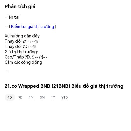
Phân tích giá
Hiện tại
--
(
Kiểm tra giá thị trường
)
Xu hướng gần đây
Thay đổi 24H:
--%
Thay đổi 7D:
--%
Giá trị thị trường:
--
Cao/Thấp 7D: $
--
/ $
--
Cảm xúc cộng đồng
--
21.co Wrapped BNB (21BNB) Biểu đồ giá thị trường
1D
7D
1M
3M
1Y
YTD