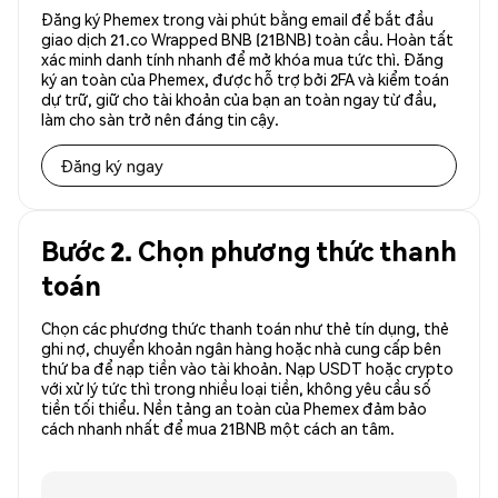
Đăng ký Phemex trong vài phút bằng email để bắt đầu
giao dịch 21.co Wrapped BNB (21BNB) toàn cầu. Hoàn tất
xác minh danh tính nhanh để mở khóa mua tức thì. Đăng
ký an toàn của Phemex, được hỗ trợ bởi 2FA và kiểm toán
dự trữ, giữ cho tài khoản của bạn an toàn ngay từ đầu,
làm cho sàn trở nên đáng tin cậy.
Đăng ký ngay
Bước 2. Chọn phương thức thanh
toán
Chọn các phương thức thanh toán như thẻ tín dụng, thẻ
ghi nợ, chuyển khoản ngân hàng hoặc nhà cung cấp bên
thứ ba để nạp tiền vào tài khoản. Nạp USDT hoặc crypto
với xử lý tức thì trong nhiều loại tiền, không yêu cầu số
tiền tối thiểu. Nền tảng an toàn của Phemex đảm bảo
cách nhanh nhất để mua 21BNB một cách an tâm.