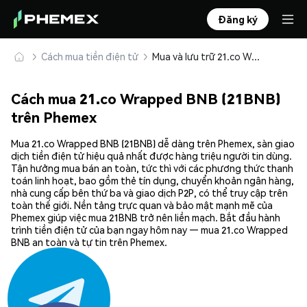
Đăng ký
Cách mua tiền điện tử
Mua và lưu trữ 21.co Wrapped BNB (21BNB) an toàn
Cách mua 21.co Wrapped BNB (21BNB)
trên Phemex
Mua 21.co Wrapped BNB (21BNB) dễ dàng trên Phemex, sàn giao
dịch tiền điện tử hiệu quả nhất được hàng triệu người tin dùng.
Tận hưởng mua bán an toàn, tức thì với các phương thức thanh
toán linh hoạt, bao gồm thẻ tín dụng, chuyển khoản ngân hàng,
nhà cung cấp bên thứ ba và giao dịch P2P, có thể truy cập trên
toàn thế giới. Nền tảng trực quan và bảo mật mạnh mẽ của
Phemex giúp việc mua 21BNB trở nên liền mạch. Bắt đầu hành
trình tiền điện tử của bạn ngay hôm nay — mua 21.co Wrapped
BNB an toàn và tự tin trên Phemex.