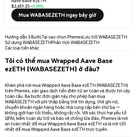
Aave Base ezETH
$2,451.23
+0.00%
Mua WABASEZETH ngay bây giờ
Hướng dẫn 3 Bước
Tại sao chọn Phemex
Lưu trữ WABASEZETH
Sử dụng WABASEZETH
Phân tích WABASEZETH
Các loại tiền khác
Tôi có thể mua Wrapped Aave Base
ezETH (WABASEZETH) ở đâu?
Khám phá nơi mua Wrapped Aave Base ezETH (WABASEZETH)
trên Phemex, sàn giao dịch tiền điện tử an toàn và được tin cậy
toàn cầu. Ba bước đơn giản này cho phép bạn mua
WABASEZETH với phí thấp bằng thẻ tín dụng, thẻ ghi nợ,
chuyển khoản ngân hàng hoặc nhà cung cấp bên thứ ba —
không giới hạn tối thiểu, không rắc rối. Với xác thực hai yếu tố
(2FA), kiểm toán dự trữ và bảo vệ chống lừa đảo, Phemex là nơi
an toàn nhất để mua Wrapped Aave Base ezETH và là nơi tốt
nhất để mua Wrapped Aave Base ezETH trực tuyến.