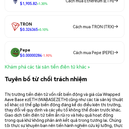
Cách mua Ethereum (ETH)
$1,905.82
+1.30%
TRON
Cách mua TRON (TRX)
$0.326365
+0.10%
Pepe
Cách mua Pepe (PEPE)
$0.00000284
-1.90%
Khám phá các tài sản tiền điện tử khác >
Tuyên bố từ chối trách nhiệm
Thị trường tiền điện tử vốn rất biến động và giá của Wrapped
Aave Base ezETH (WABASEZETH) cũng như các tài sản kỹ thuật
số khác có thể gặp biến động đáng kể do điều kiện thị trường,
thay đổi về quy định và các yếu tố không thể đoán trước khác.
Giao dịch tiền điện tử tiềm ẩn rủi ro và hiệu quả hoạt động
trong quá khứ không phản ánh kết quả trong tương lai. Chúng
tôi thực sự khuyên bạn nên tiến hành nghiên cứu kỹ lưỡng, thực