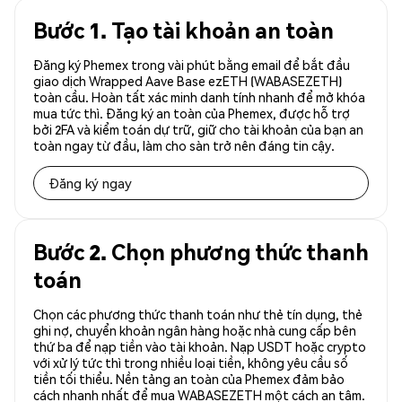
Bước 1. Tạo tài khoản an toàn
Đăng ký Phemex trong vài phút bằng email để bắt đầu
giao dịch Wrapped Aave Base ezETH (WABASEZETH)
toàn cầu. Hoàn tất xác minh danh tính nhanh để mở khóa
mua tức thì. Đăng ký an toàn của Phemex, được hỗ trợ
bởi 2FA và kiểm toán dự trữ, giữ cho tài khoản của bạn an
toàn ngay từ đầu, làm cho sàn trở nên đáng tin cậy.
Đăng ký ngay
Bước 2. Chọn phương thức thanh
toán
Chọn các phương thức thanh toán như thẻ tín dụng, thẻ
ghi nợ, chuyển khoản ngân hàng hoặc nhà cung cấp bên
thứ ba để nạp tiền vào tài khoản. Nạp USDT hoặc crypto
với xử lý tức thì trong nhiều loại tiền, không yêu cầu số
tiền tối thiểu. Nền tảng an toàn của Phemex đảm bảo
cách nhanh nhất để mua WABASEZETH một cách an tâm.