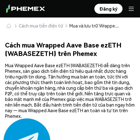
Đăng ký
Cách mua tiền điện tử
Mua và lưu trữ Wrapped Aave Base ezETH (WABASEZETH) an toàn
Cách mua Wrapped Aave Base ezETH
(WABASEZETH) trên Phemex
Mua Wrapped Aave Base ezETH (WABASEZETH) dễ dàng trên
Phemex, sàn giao dịch tiền điện tử hiệu quả nhất được hàng
triệu người tin dùng. Tận hưởng mua bán an toàn, tức thì với
các phương thức thanh toán linh hoạt, bao gồm thẻ tín dụng,
chuyển khoản ngân hàng, nhà cung cấp bên thứ ba và giao dịch
P2P, có thể truy cập trên toàn thế giới. Nền tảng trực quan và
bảo mật mạnh mẽ của Phemex giúp việc mua WABASEZETH trở
nên liền mạch. Bắt đầu hành trình tiền điện tử của bạn ngay hôm
nay — mua Wrapped Aave Base ezETH an toàn và tự tin trên
Phemex.