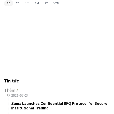
1D
7D
1M
3M
1Y
YTD
Tin tức
Thêm
2026-07-24
Zama Launches Confidential RFQ Protocol for Secure
Institutional Trading