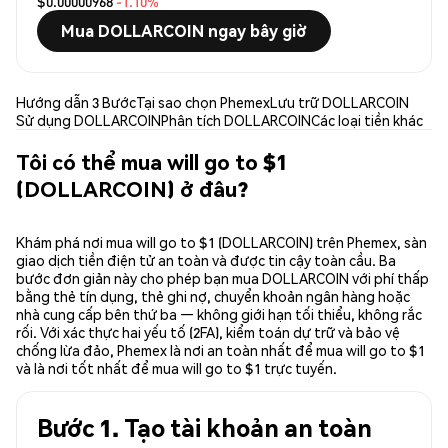
$0.00000968
-1.10%
Mua DOLLARCOIN ngay bây giờ
Hướng dẫn 3 Bước
Tại sao chọn Phemex
Lưu trữ DOLLARCOIN
Sử dụng DOLLARCOIN
Phân tích DOLLARCOIN
Các loại tiền khác
Tôi có thể mua will go to $1
(DOLLARCOIN) ở đâu?
Khám phá nơi mua will go to $1 (DOLLARCOIN) trên Phemex, sàn
giao dịch tiền điện tử an toàn và được tin cậy toàn cầu. Ba
bước đơn giản này cho phép bạn mua DOLLARCOIN với phí thấp
bằng thẻ tín dụng, thẻ ghi nợ, chuyển khoản ngân hàng hoặc
nhà cung cấp bên thứ ba — không giới hạn tối thiểu, không rắc
rối. Với xác thực hai yếu tố (2FA), kiểm toán dự trữ và bảo vệ
chống lừa đảo, Phemex là nơi an toàn nhất để mua will go to $1
và là nơi tốt nhất để mua will go to $1 trực tuyến.
Bước 1. Tạo tài khoản an toàn