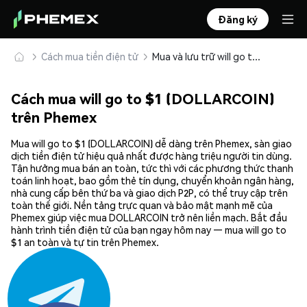
Đăng ký
Cách mua tiền điện tử
Mua và lưu trữ will go to $1 (DOLLARCOIN) an toàn
Cách mua will go to $1 (DOLLARCOIN)
trên Phemex
Mua will go to $1 (DOLLARCOIN) dễ dàng trên Phemex, sàn giao
dịch tiền điện tử hiệu quả nhất được hàng triệu người tin dùng.
Tận hưởng mua bán an toàn, tức thì với các phương thức thanh
toán linh hoạt, bao gồm thẻ tín dụng, chuyển khoản ngân hàng,
nhà cung cấp bên thứ ba và giao dịch P2P, có thể truy cập trên
toàn thế giới. Nền tảng trực quan và bảo mật mạnh mẽ của
Phemex giúp việc mua DOLLARCOIN trở nên liền mạch. Bắt đầu
hành trình tiền điện tử của bạn ngay hôm nay — mua will go to
$1 an toàn và tự tin trên Phemex.