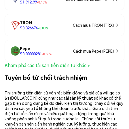
$1,912.99
-0.10%
TRON
Cách mua TRON (TRX)
$0.326674
+0.00%
Pepe
Cách mua Pepe (PEPE)
$0.00000281
-0.50%
Khám phá các tài sản tiền điện tử khác >
Tuyên bố từ chối trách nhiệm
Thị trường tiền điện tử vốn rất biến động và giá của will go to
$1 (DOLLARCOIN) cũng như các tài sản kỹ thuật số khác có thể
gặp biến động đáng kể do điều kiện thị trường, thay đổi về quy
định và các yếu tố không thể đoán trước khác. Giao dịch tiền
điện tử tiềm ẩn rủi ro và hiệu quả hoạt động trong quá khứ
không phản ánh kết quả trong tương lai. Chúng tôi thực sự
khuyên bạn nên tiến hành nghiên cứu kỹ lưỡng, thực hiện các
chiến lược quản lý rủi ro và chỉ đầu tư những gì bạn có thể đủ