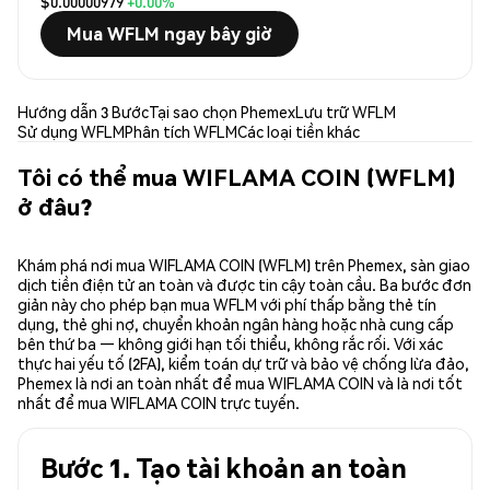
$0.00000979
+0.00%
Mua WFLM ngay bây giờ
Hướng dẫn 3 Bước
Tại sao chọn Phemex
Lưu trữ WFLM
Sử dụng WFLM
Phân tích WFLM
Các loại tiền khác
Tôi có thể mua WIFLAMA COIN (WFLM)
ở đâu?
Khám phá nơi mua WIFLAMA COIN (WFLM) trên Phemex, sàn giao
dịch tiền điện tử an toàn và được tin cậy toàn cầu. Ba bước đơn
giản này cho phép bạn mua WFLM với phí thấp bằng thẻ tín
dụng, thẻ ghi nợ, chuyển khoản ngân hàng hoặc nhà cung cấp
bên thứ ba — không giới hạn tối thiểu, không rắc rối. Với xác
thực hai yếu tố (2FA), kiểm toán dự trữ và bảo vệ chống lừa đảo,
Phemex là nơi an toàn nhất để mua WIFLAMA COIN và là nơi tốt
nhất để mua WIFLAMA COIN trực tuyến.
Bước 1. Tạo tài khoản an toàn