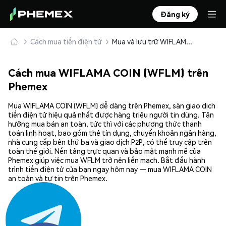
Đăng ký
Cách mua tiền điện tử
Mua và lưu trữ WIFLAMA COIN (WFLM) an toàn
Cách mua WIFLAMA COIN (WFLM) trên
Phemex
Mua WIFLAMA COIN (WFLM) dễ dàng trên Phemex, sàn giao dịch
tiền điện tử hiệu quả nhất được hàng triệu người tin dùng. Tận
hưởng mua bán an toàn, tức thì với các phương thức thanh
toán linh hoạt, bao gồm thẻ tín dụng, chuyển khoản ngân hàng,
nhà cung cấp bên thứ ba và giao dịch P2P, có thể truy cập trên
toàn thế giới. Nền tảng trực quan và bảo mật mạnh mẽ của
Phemex giúp việc mua WFLM trở nên liền mạch. Bắt đầu hành
trình tiền điện tử của bạn ngay hôm nay — mua WIFLAMA COIN
an toàn và tự tin trên Phemex.