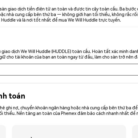
àn giao dịch tiền điện tử an toàn và được tin cậy toàn cầu. Ba bướ
c nhà cung cấp bên thứ ba — không giới hạn tối thiểu, không rắc rối. 
 Huddle và là nơi tốt nhất để mua We Will Huddle trực tuyến.
 giao dịch We Will Huddle (HUDDLE) toàn cầu. Hoàn tất xác minh dan
giữ cho tài khoản của bạn an toàn ngay từ đầu, làm cho sàn trở nên đ
nh toán
hẻ ghi nợ, chuyển khoản ngân hàng hoặc nhà cung cấp bên thứ ba để 
iền tối thiểu. Nền tảng an toàn của Phemex đảm bảo cách nhanh nhất 