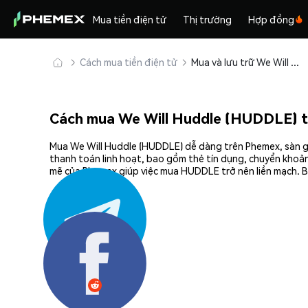
Mua tiền điện tử
Thị trường
Hợp đồng
Cách mua tiền điện tử
Mua và lưu trữ We Will Huddle (HUDDLE) an toàn
Cách mua We Will Huddle (HUDDLE) 
Mua We Will Huddle (HUDDLE) dễ dàng trên Phemex, sàn gi
thanh toán linh hoạt, bao gồm thẻ tín dụng, chuyển khoản
mẽ của Phemex giúp việc mua HUDDLE trở nên liền mạch. B
Chia sẻ: