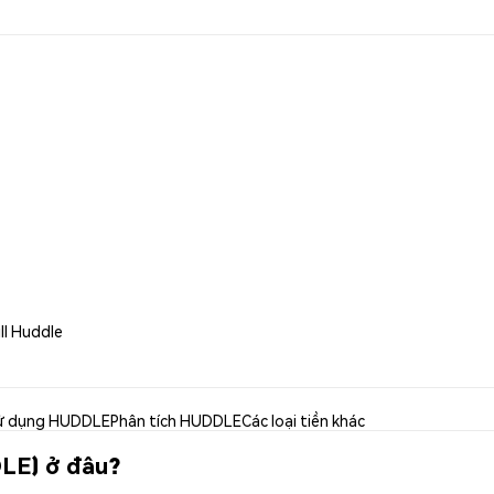
ll Huddle
ử dụng HUDDLE
Phân tích HUDDLE
Các loại tiền khác
DLE) ở đâu?