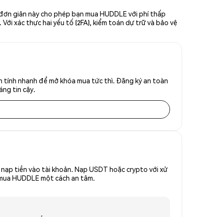
c đơn giản này cho phép bạn mua HUDDLE với phí thấp
Với xác thực hai yếu tố (2FA), kiểm toán dự trữ và bảo vệ
h tính nhanh để mở khóa mua tức thì. Đăng ký an toàn
áng tin cậy.
nạp tiền vào tài khoản. Nạp USDT hoặc crypto với xử
để mua HUDDLE một cách an tâm.