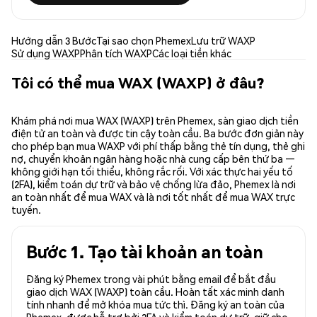
Hướng dẫn 3 Bước
Tại sao chọn Phemex
Lưu trữ WAXP
Sử dụng WAXP
Phân tích WAXP
Các loại tiền khác
Tôi có thể mua WAX (WAXP) ở đâu?
Khám phá nơi mua WAX (WAXP) trên Phemex, sàn giao dịch tiền
điện tử an toàn và được tin cậy toàn cầu. Ba bước đơn giản này
cho phép bạn mua WAXP với phí thấp bằng thẻ tín dụng, thẻ ghi
nợ, chuyển khoản ngân hàng hoặc nhà cung cấp bên thứ ba —
không giới hạn tối thiểu, không rắc rối. Với xác thực hai yếu tố
(2FA), kiểm toán dự trữ và bảo vệ chống lừa đảo, Phemex là nơi
an toàn nhất để mua WAX và là nơi tốt nhất để mua WAX trực
tuyến.
Bước 1. Tạo tài khoản an toàn
Đăng ký Phemex trong vài phút bằng email để bắt đầu
giao dịch WAX (WAXP) toàn cầu. Hoàn tất xác minh danh
tính nhanh để mở khóa mua tức thì. Đăng ký an toàn của