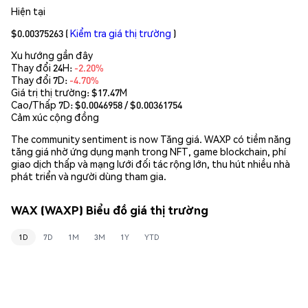
Hiện tại
$0.00375263
(
Kiểm tra giá thị trường
)
Xu hướng gần đây
Thay đổi 24H:
-2.20%
Thay đổi 7D:
-4.70%
Giá trị thị trường:
$17.47M
Cao/Thấp 7D: $
0.0046958
/ $
0.00361754
Cảm xúc cộng đồng
The community sentiment is now Tăng giá. WAXP có tiềm năng
tăng giá nhờ ứng dụng mạnh trong NFT, game blockchain, phí
giao dịch thấp và mạng lưới đối tác rộng lớn, thu hút nhiều nhà
phát triển và người dùng tham gia.
WAX (WAXP) Biểu đồ giá thị trường
1D
7D
1M
3M
1Y
YTD