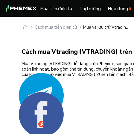
Mua tiền điện tử
Thị trường
Hợp đồng
Cách mua tiền điện tử
Mua và lưu trữ Vtrading (VTRADING) an toàn
Cách mua Vtrading (VTRADING) trên
Mua Vtrading (VTRADING) dễ dàng trên Phemex, sàn giao d
toán linh hoạt, bao gồm thẻ tín dụng, chuyển khoản ngân 
của Phemex giúp việc mua VTRADING trở nên liền mạch. Bắt
Chia sẻ: