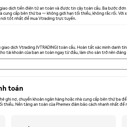
iao dịch tiền điện tử an toàn và được tin cậy toàn cầu. Ba bước đơ
 cung cấp bên thứ ba — không giới hạn tối thiểu, không rắc rối. Với x
 nơi tốt nhất để mua Vtrading trực tuyến.
 giao dịch Vtrading (VTRADING) toàn cầu. Hoàn tất xác minh danh tí
cho tài khoản của bạn an toàn ngay từ đầu, làm cho sàn trở nên đáng 
nh toán
hẻ ghi nợ, chuyển khoản ngân hàng hoặc nhà cung cấp bên thứ ba để 
iền tối thiểu. Nền tảng an toàn của Phemex đảm bảo cách nhanh nhất 