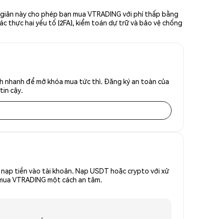
n giản này cho phép bạn mua VTRADING với phí thấp bằng
ác thực hai yếu tố (2FA), kiểm toán dự trữ và bảo vệ chống
nh nhanh để mở khóa mua tức thì. Đăng ký an toàn của
tin cậy.
nạp tiền vào tài khoản. Nạp USDT hoặc crypto với xử
để mua VTRADING một cách an tâm.