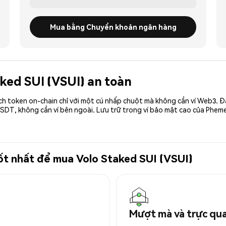
Mua bằng Chuyển khoản ngân hàng
aked SUI (VSUI) an toàn
ch token on-chain chỉ với một cú nhấp chuột mà không cần ví Web3. 
SDT, không cần ví bên ngoài. Lưu trữ trong ví bảo mật cao của Pheme
tốt nhất để mua Volo Staked SUI (VSUI)
Mượt mà và trực qu