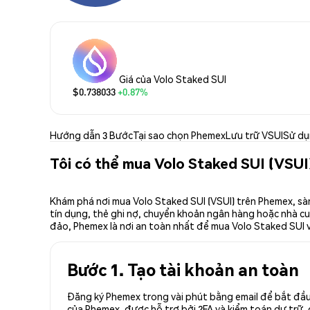
Giá của Volo Staked SUI
$0.738033
+0.87%
Hướng dẫn 3 Bước
Tại sao chọn Phemex
Lưu trữ VSUI
Sử dụ
Tôi có thể mua Volo Staked SUI (VSUI
Khám phá nơi mua Volo Staked SUI (VSUI) trên Phemex, sàn
tín dụng, thẻ ghi nợ, chuyển khoản ngân hàng hoặc nhà cun
đảo, Phemex là nơi an toàn nhất để mua Volo Staked SUI v
Bước 1. Tạo tài khoản an toàn
Đăng ký Phemex trong vài phút bằng email để bắt đầu 
của Phemex, được hỗ trợ bởi 2FA và kiểm toán dự trữ, 