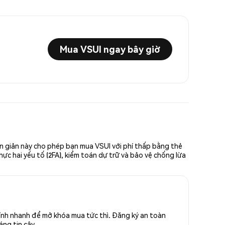
Mua VSUI ngay bây giờ
ơn giản này cho phép bạn mua VSUI với phí thấp bằng thẻ
hực hai yếu tố (2FA), kiểm toán dự trữ và bảo vệ chống lừa
tính nhanh để mở khóa mua tức thì. Đăng ký an toàn
áng tin cậy.