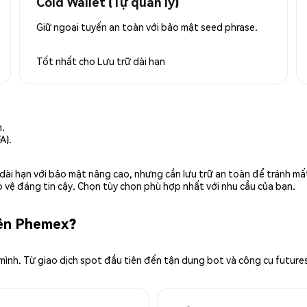
Cold Wallet (Tự quản lý)
Giữ ngoại tuyến an toàn với bảo mật seed phrase.
Tốt nhất cho
Lưu trữ dài hạn
n.
A).
rữ dài hạn với bảo mật nâng cao, nhưng cần lưu trữ an toàn để tránh m
 vệ đáng tin cậy. Chọn tùy chọn phù hợp nhất với nhu cầu của bạn.
rên Phemex?
 mình. Từ giao dịch spot đầu tiên đến tận dụng bot và công cụ future