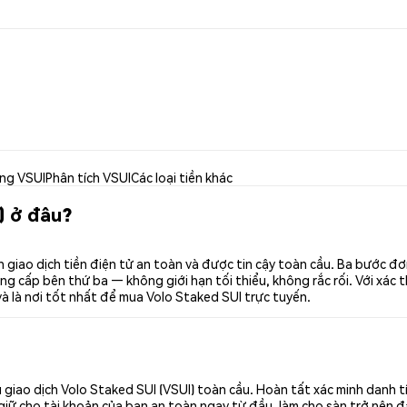
ng VSUI
Phân tích VSUI
Các loại tiền khác
) ở đâu?
 giao dịch tiền điện tử an toàn và được tin cậy toàn cầu. Ba bước đ
g cấp bên thứ ba — không giới hạn tối thiểu, không rắc rối. Với xác t
à là nơi tốt nhất để mua Volo Staked SUI trực tuyến.
giao dịch Volo Staked SUI (VSUI) toàn cầu. Hoàn tất xác minh danh 
giữ cho tài khoản của bạn an toàn ngay từ đầu, làm cho sàn trở nên đ