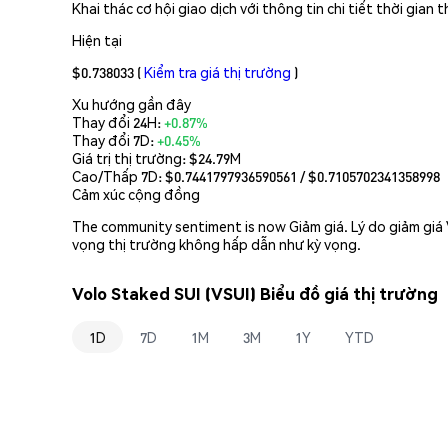
Khai thác cơ hội giao dịch với thông tin chi tiết thời gia
Hiện tại
$0.738033
(
Kiểm tra giá thị trường
)
Xu hướng gần đây
Thay đổi 24H:
+0.87%
Thay đổi 7D:
+0.45%
Giá trị thị trường:
$24.79M
Cao/Thấp 7D: $
0.7441797936590561
/ $
0.7105702341358998
Cảm xúc cộng đồng
The community sentiment is now Giảm giá. Lý do giảm giá V
vọng thị trường không hấp dẫn như kỳ vọng.
Volo Staked SUI (VSUI) Biểu đồ giá thị trường
1D
7D
1M
3M
1Y
YTD