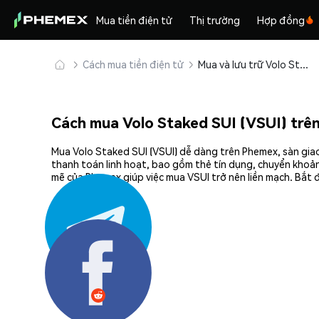
Mua tiền điện tử
Thị trường
Hợp đồng
Cách mua tiền điện tử
Mua và lưu trữ Volo Staked SUI (VSUI) an toàn
Cách mua Volo Staked SUI (VSUI) trê
Mua Volo Staked SUI (VSUI) dễ dàng trên Phemex, sàn giao
thanh toán linh hoạt, bao gồm thẻ tín dụng, chuyển khoản
mẽ của Phemex giúp việc mua VSUI trở nên liền mạch. Bắt 
Chia sẻ: