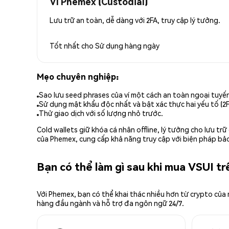
Ví Phemex (Custodial)
Lưu trữ an toàn, dễ dàng với 2FA, truy cập lý tưởng.
Tốt nhất cho
Sử dụng hàng ngày
Mẹo chuyên nghiệp:
Sao lưu seed phrases của ví một cách an toàn ngoại tuyế
Sử dụng mật khẩu độc nhất và bật xác thực hai yếu tố (2F
Thử giao dịch với số lượng nhỏ trước.
Cold wallets giữ khóa cá nhân offline, lý tưởng cho lưu t
của Phemex, cung cấp khả năng truy cập với biện pháp bảo
Bạn có thể làm gì sau khi mua VSUI t
Với Phemex, bạn có thể khai thác nhiều hơn từ crypto của
hàng đầu ngành và hỗ trợ đa ngôn ngữ 24/7.